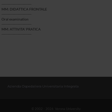
------------------------
MM: DIDATTICA FRONTALE
------------------------
Oral examination
------------------------
MM: ATTIVITA' PRATICA
------------------------
Azienda Ospedaliera Universitaria Integrata
© 2002 - 2026 Verona University