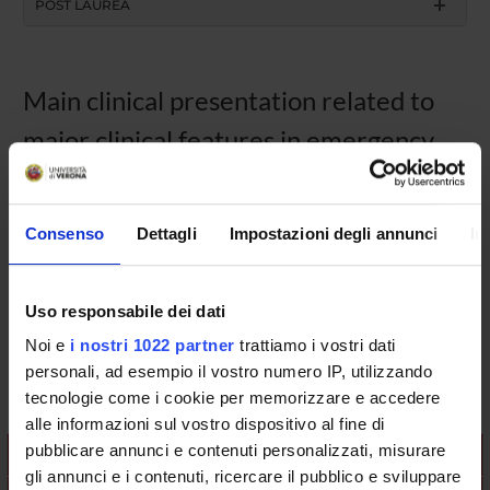
POST LAUREA
Main clinical presentation related to
major clinical features in emergency
medicine (2015/2016)
Consenso
Dettagli
Impostazioni degli annunci
In
Course code
4S001885
Credits
Uso responsabile dei dati
39
Noi e
i nostri 1022 partner
trattiamo i vostri dati
Coordinator
personali, ad esempio il vostro numero IP, utilizzando
Simonetta Friso
tecnologie come i cookie per memorizzare e accedere
alle informazioni sul vostro dispositivo al fine di
pubblicare annunci e contenuti personalizzati, misurare
Teaching is organised as follows:
gli annunci e i contenuti, ricercare il pubblico e sviluppare