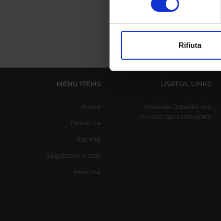
digitali).
Approfondisci come vengono el
modificare o ritirare il tuo 
Rifiuta
Utilizziamo i cookie per perso
nostro traffico. Condividiamo 
di analisi dei dati web, pubbl
MENU ITEMS
USEFUL LINKS
che hanno raccolto dal tuo uti
Home
Azienda Ospedaliera
Universitaria Integrata
Didattica
Facoltà
Segreterie e sedi
Persone