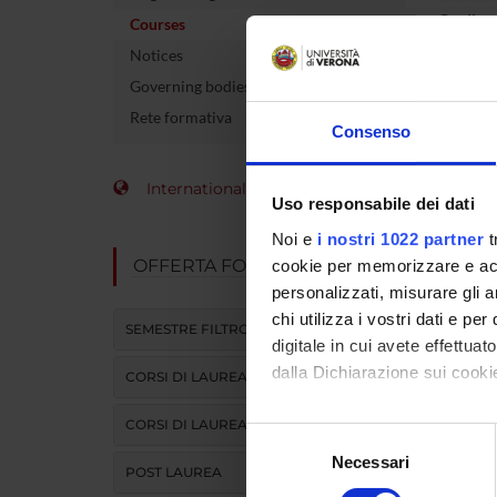
Credits
Courses
Notices
The cour
Governing bodies
Rete formativa
Consenso
Stud
International Students
Uso responsabile dei dati
Noi e
i nostri 1022 partner
t
OFFERTA FORMATIVA
cookie per memorizzare e acce
personalizzati, misurare gli an
%
chi utilizza i vostri dati e pe
SEMESTRE FILTRO
digitale in cui avete effettua
dalla Dichiarazione sui cookie
CORSI DI LAUREA
CORSI DI LAUREA MAGISTRALE
Con il tuo consenso, vorrem
Selezione
raccogliere informazi
Necessari
del
POST LAUREA
Identificare il tuo di
consenso