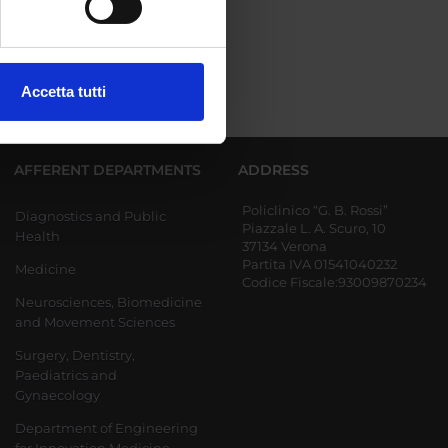
ezione dettagli
. Puoi
Accetta tutti
l media e per analizzare il
ostri partner che si occupano
azioni che hai fornito loro o
AFFERENT DEPARTMENTS
ADDRESS
Policlinico “G. B. Rossi”
Diagnostics and Public
Piazzale L. A. Scuro, 10
Health
37134 Verona
Partita IVA 01541040232
Medicine
Codice Fiscale:93009870234
Neurosciences, Biomedicine
and Movement Sciences
Surgery, Dentistry,
Paediatrics and
Gynaecology
Department of Engineering
for Innovation Medicine