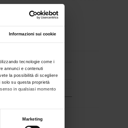
n in Paediatrics
Informazioni sui cookie
g of this course?
utilizzando tecnologie come i
re annunci e contenuti
vete la possibilità di scegliere
2016 non è disponibile.
li solo su questa proprietà
consenso in qualsiasi momento
S than not
Definitely YES
ule
alche metro,
Marketing
e specifiche (impronte