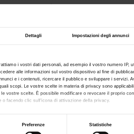
1
se is given by
Medical statistics
(2015/2016) - Postgraduate Specialisatio
Dettagli
Impostazioni degli annunci
ent opinions - 2015/2016
On the whole, are you satisfied with the organisation and teachin
rattiamo i vostri dati personali, ad esempio il vostro numero IP, 
100
dere alle informazioni sul vostro dispositivo al fine di pubblica
nunci e i contenuti, ricercare il pubblico e sviluppare i servizi. A
La valutazione per l'anno accademico 2015/
50
r quali scopi. Le vostre scelte in materia di privacy sono applicabi
to le vostre scelte. È possibile modificare o revocare il proprio 
 o facendo clic sull'icona di attivazione della privacy.
0
Definitely NOT
More NOT than yes
More YE
Evaluation of teaching/mod
mo anche:
oni sulla tua posizione geografica, con un'approssimazione di qu
Preferenze
Statistiche
spositivo, scansionandolo attivamente alla ricerca di caratteristich