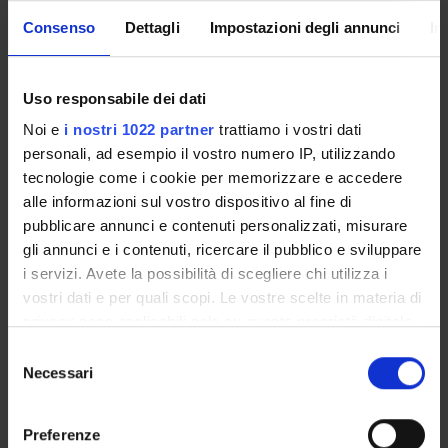
Enrolment Procedures and Admission Requirements
Consenso
Dettagli
Impostazioni degli annunci
In
Degree Programme
Courses
Notices
Uso responsabile dei dati
Governing bodies
Noi e
i nostri 1022 partner
trattiamo i vostri dati
Rete formativa
personali, ad esempio il vostro numero IP, utilizzando
tecnologie come i cookie per memorizzare e accedere
alle informazioni sul vostro dispositivo al fine di
International Students
pubblicare annunci e contenuti personalizzati, misurare
gli annunci e i contenuti, ricercare il pubblico e sviluppare
i servizi. Avete la possibilità di scegliere chi utilizza i
OFFERTA FORMATIVA
vostri dati e per quali scopi. Le vostre scelte in materia di
privacy sono applicabili solo su questa proprietà digitale
SEMESTRE FILTRO
in cui avete effettuato le vostre scelte. È possibile
Selezione
modificare o revocare il proprio consenso in qualsiasi
Necessari
del
CORSI DI LAUREA
momento dalla Dichiarazione sui cookie o facendo clic
consenso
sull'icona di attivazione della privacy.
CORSI DI LAUREA MAGISTRALE
Preferenze