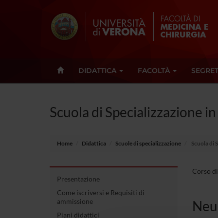
DIDATTICA
FACOLTÀ
SEGRET
Scuola di Specializzazione i
Home
Didattica
Scuole di specializzazione
Scuola di 
Corso di
Presentazione
Come iscriversi e Requisiti di
ammissione
Neur
Piani didattici