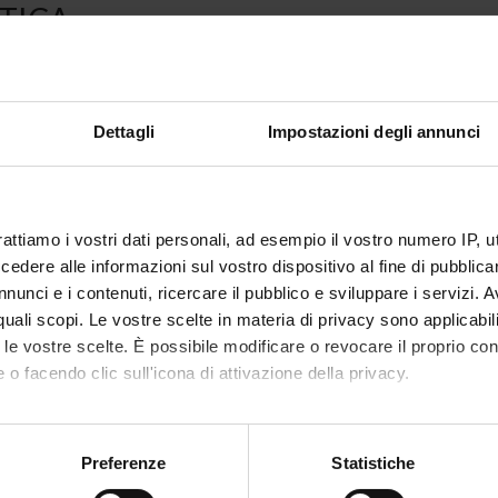
TICA
insegnamento
4S002820
non ancora assegnato
Dettagli
Impostazioni degli annunci
9
disciplinare
MED/39 - NEUROPSICHIATRIA INFANTILE
rattiamo i vostri dati personali, ad esempio il vostro numero IP, 
i erogazione
Italiano
dere alle informazioni sul vostro dispositivo al fine di pubblica
nunci e i contenuti, ricercare il pubblico e sviluppare i servizi. A
VERONA
r quali scopi. Le vostre scelte in materia di privacy sono applicabi
non ancora assegnato
to le vostre scelte. È possibile modificare o revocare il proprio 
 o facendo clic sull'icona di attivazione della privacy.
alizzare la struttura dell'insegnamento a cui questo modulo appartiene, 
mo anche:
oni sulla tua posizione geografica, con un'approssimazione di qu
Preferenze
Statistiche
spositivo, scansionandolo attivamente alla ricerca di caratteristich