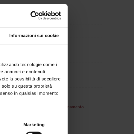
Informazioni sui cookie
utilizzando tecnologie come i
re annunci e contenuti
vete la possibilità di scegliere
li solo su questa proprietà
consenso in qualsiasi momento
consultare
organizzazione dell'insegnamento
alche metro,
Marketing
e specifiche (impronte