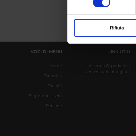
digitali).
Approfondisci come vengono el
modificare o ritirare il tuo 
Rifiuta
Utilizziamo i cookie per perso
nostro traffico. Condividiamo 
di analisi dei dati web, pubbl
VOCI DI MENU
LINK UTILI
che hanno raccolto dal tuo uti
Home
Azienda Ospedaliera
Universitaria Integrata
Didattica
Facoltà
Segreterie e sedi
Persone