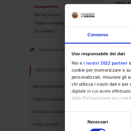
PRA
Insegnamenti
Bacheca avvisi
Codice 
Organi collegiali e di governo
Docente
Documenti
Consenso
crediti
Servizio Studenti Internazionali
Settore 
Uso responsabile dei dati
Noi e
i nostri 1022 partner
t
Lingua d
OFFERTA FORMATIVA
cookie per memorizzare e acce
personalizzati, misurare gli an
Sede
chi utilizza i vostri dati e pe
SEMESTRE FILTRO
Periodo
digitale in cui avete effettua
dalla Dichiarazione sui cookie
CORSI DI LAUREA
Per visu
CORSI DI LAUREA MAGISTRALE
Con il tuo consenso, vorrem
Selezione
raccogliere informazi
Necessari
del
POST LAUREA
Identificare il tuo di
consenso