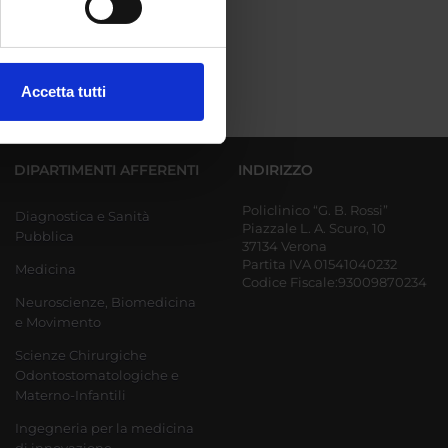
ezione dettagli
. Puoi
Accetta tutti
l media e per analizzare il
ostri partner che si occupano
azioni che hai fornito loro o
DIPARTIMENTI AFFERENTI
INDIRIZZO
Policlinico “G. B. Rossi”
Diagnostica e Sanità
Piazzale L. A. Scuro, 10
Pubblica
37134 Verona
Partita IVA 01541040232
Medicina
Codice Fiscale:93009870234
Neuroscienze, Biomedicina
e Movimento
Scienze Chirurgiche
Odontostomatologiche e
Materno-Infantili
Ingegneria per la medicina
di innovazione