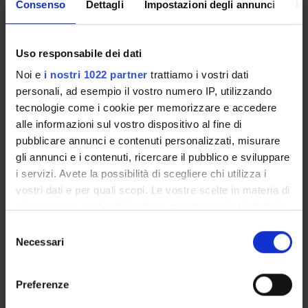
Consenso
Dettagli
Impostazioni degli annunci
In
Enrolment Procedures and Admission Requirements
Degree Programme
Courses
Uso responsabile dei dati
Notices
Noi e
i nostri 1022 partner
trattiamo i vostri dati
Governing bodies
personali, ad esempio il vostro numero IP, utilizzando
Rete formativa
tecnologie come i cookie per memorizzare e accedere
alle informazioni sul vostro dispositivo al fine di
pubblicare annunci e contenuti personalizzati, misurare
International Students
gli annunci e i contenuti, ricercare il pubblico e sviluppare
i servizi. Avete la possibilità di scegliere chi utilizza i
vostri dati e per quali scopi. Le vostre scelte in materia di
OFFERTA FORMATIVA
privacy sono applicabili solo su questa proprietà digitale
in cui avete effettuato le vostre scelte. È possibile
Selezione
SEMESTRE FILTRO
modificare o revocare il proprio consenso in qualsiasi
Necessari
del
momento dalla Dichiarazione sui cookie o facendo clic
consenso
CORSI DI LAUREA
sull'icona di attivazione della privacy.
Preferenze
CORSI DI LAUREA MAGISTRALE
Con il tuo consenso, vorremmo anche: