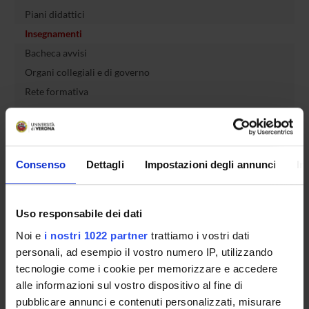
Piani didattici
Insegnamenti
Bacheca avvisi
Organi collegiali e di governo
Rete formativa
Servizio Studenti Internazionali
Consenso
Dettagli
Impostazioni degli annunci
In
OFFERTA FORMATIVA
Uso responsabile dei dati
SEMESTRE FILTRO
Noi e
i nostri 1022 partner
trattiamo i vostri dati
personali, ad esempio il vostro numero IP, utilizzando
CORSI DI LAUREA
tecnologie come i cookie per memorizzare e accedere
CORSI DI LAUREA MAGISTRALE
alle informazioni sul vostro dispositivo al fine di
pubblicare annunci e contenuti personalizzati, misurare