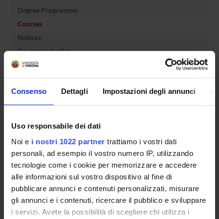
Degree Programme
Courses
Notices
Governing bodies
Rete formativa
Consenso
Dettagli
Impostazioni degli annunci
In
International Students
Uso responsabile dei dati
OFFERTA FORMATIVA
Noi e
i nostri 1022 partner
trattiamo i vostri dati
personali, ad esempio il vostro numero IP, utilizzando
SEMESTRE FILTRO
tecnologie come i cookie per memorizzare e accedere
alle informazioni sul vostro dispositivo al fine di
CORSI DI LAUREA
pubblicare annunci e contenuti personalizzati, misurare
gli annunci e i contenuti, ricercare il pubblico e sviluppare
CORSI DI LAUREA MAGISTRALE
i servizi. Avete la possibilità di scegliere chi utilizza i