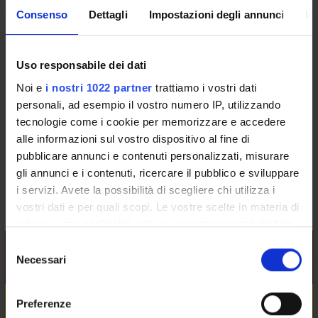
POST LAUREA
Consenso
Dettagli
Impostazioni degli annunci
In
Internal Medicine 2 (2014/2015)
Uso responsabile dei dati
Noi e
i nostri 1022 partner
trattiamo i vostri dati
Course code
personali, ad esempio il vostro numero IP, utilizzando
4S001888
tecnologie come i cookie per memorizzare e accedere
alle informazioni sul vostro dispositivo al fine di
Credits
57
pubblicare annunci e contenuti personalizzati, misurare
gli annunci e i contenuti, ricercare il pubblico e sviluppare
Coordinator
i servizi. Avete la possibilità di scegliere chi utilizza i
Luciano Cominacini
vostri dati e per quali scopi. Le vostre scelte in materia di
privacy sono applicabili solo su questa proprietà digitale
in cui avete effettuato le vostre scelte. È possibile
Teaching is organised as follows:
Selezione
modificare o revocare il proprio consenso in qualsiasi
Necessari
del
Unit
Credits
Academic sector
momento dalla Dichiarazione sui cookie o facendo clic
consenso
sull'icona di attivazione della privacy.
DIDATTICA FRONTALE
17
MED/09-INTERNAL MEDICINE
Preferenze