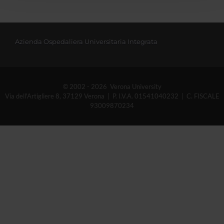
con altre informazioni che hai fornito loro o che hanno
raccolto dal tuo utilizzo dei loro servizi.
Azienda Ospedaliera Universitaria Integrata
© 2002 - 2026 Verona University
Via dell'Artigliere 8, 37129 Verona | P. I.V.A. 01541040232 | C. FISCALE
93009870234