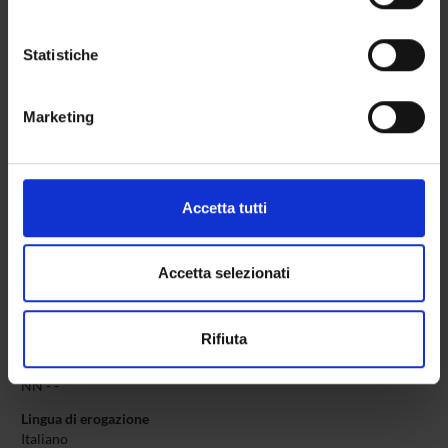
Con il tuo consenso, vorremmo anche:
CORSI DI LAUREA MAGISTRALE
raccogliere informazioni sulla tua posizione
Statistiche
geografica, con un'approssimazione di qualche
POST LAUREA
metro,
Marketing
Identificare il tuo dispositivo, scansionandolo
attivamente alla ricerca di caratteristiche specifiche
Attivita' congressuali 4
(impronte digitali).
Approfondisci come vengono elaborati i tuoi dati personali
Codice insegnamento
Accetta tutti
e imposta le tue preferenze nella
sezione dettagli
. Puoi
4S003397
modificare o ritirare il tuo consenso in qualsiasi momento
Docente
dalla Dichiarazione sui cookie.
Accetta selezionati
non ancora assegnato
crediti
Utilizziamo i cookie per personalizzare contenuti ed
2
Rifiuta
annunci, per fornire funzionalità dei social media e per
Settore disciplinare
analizzare il nostro traffico. Condividiamo inoltre
NN - -
informazioni sul modo in cui utilizzi il nostro sito con i
nostri partner che si occupano di analisi dei dati web,
Lingua di erogazione
Italiano
pubblicità e social media, i quali potrebbero combinarle