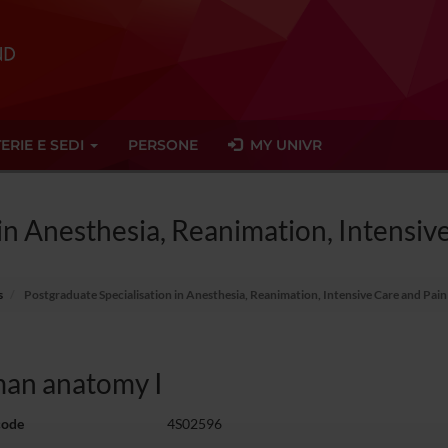
ERIE E SEDI
PERSONE
MY UNIVR
 in Anesthesia, Reanimation, Intens
s
Postgraduate Specialisation in Anesthesia, Reanimation, Intensive Care and Pa
an anatomy I
code
4S02596