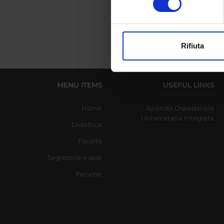
digitali).
Approfondisci come vengono el
modificare o ritirare il tuo 
Rifiuta
Utilizziamo i cookie per perso
nostro traffico. Condividiamo 
di analisi dei dati web, pubbl
MENU ITEMS
USEFUL LINKS
che hanno raccolto dal tuo uti
Home
Azienda Ospedaliera
Universitaria Integrata
Didattica
Facoltà
Segreterie e sedi
Persone