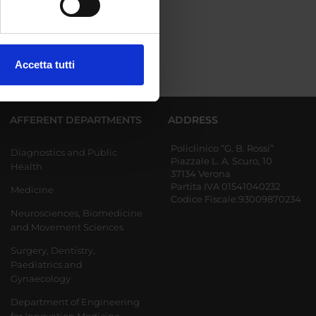
ezione dettagli
. Puoi
Accetta tutti
l media e per analizzare il
ostri partner che si occupano
azioni che hai fornito loro o
AFFERENT DEPARTMENTS
ADDRESS
Policlinico “G. B. Rossi”
Diagnostics and Public
Piazzale L. A. Scuro, 10
Health
37134 Verona
Partita IVA 01541040232
Medicine
Codice Fiscale:93009870234
Neurosciences, Biomedicine
and Movement Sciences
Surgery, Dentistry,
Paediatrics and
Gynaecology
Department of Engineering
for Innovation Medicine