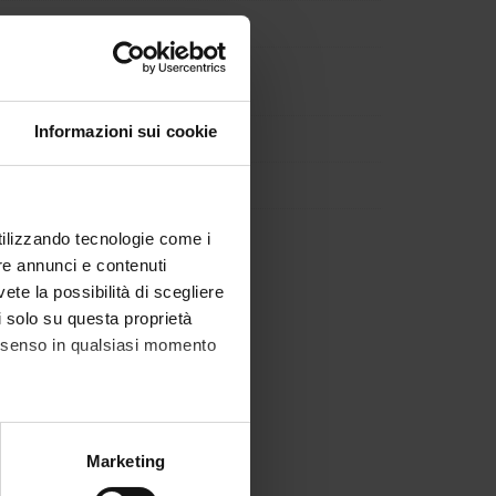
Informazioni sui cookie
utilizzando tecnologie come i
re annunci e contenuti
vete la possibilità di scegliere
li solo su questa proprietà
consenso in qualsiasi momento
alche metro,
Marketing
e specifiche (impronte