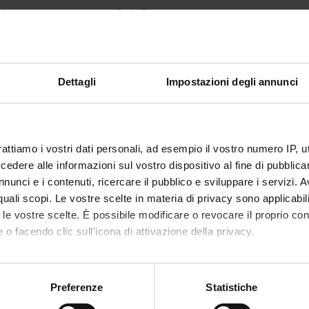
lecturer
Carlo Zancanaro
of ECTS credits
1
d
Dettagli
Impostazioni degli annunci
c sector
BIO/16 - HUMAN ANATOMY
 of instruction
Italian
not yet allocated
rattiamo i vostri dati personali, ad esempio il vostro numero IP, 
dere alle informazioni sul vostro dispositivo al fine di pubblica
nunci e i contenuti, ricercare il pubblico e sviluppare i servizi. A
r quali scopi. Le vostre scelte in materia di privacy sono applicabi
to le vostre scelte. È possibile modificare o revocare il proprio 
 o facendo clic sull'icona di attivazione della privacy.
mo anche:
oni sulla tua posizione geografica, con un'approssimazione di qu
Preferenze
Statistiche
spositivo, scansionandolo attivamente alla ricerca di caratteristich