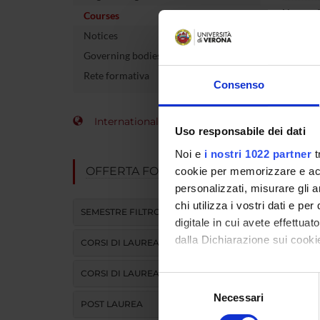
Name of 
Courses
Notices
Number 
Governing bodies
allocate
Rete formativa
Consenso
Academi
Language
International Students
Uso responsabile dei dati
Period
Noi e
i nostri 1022 partner
t
OFFERTA FORMATIVA
cookie per memorizzare e acce
personalizzati, misurare gli an
chi utilizza i vostri dati e pe
SEMESTRE FILTRO
digitale in cui avete effettua
dalla Dichiarazione sui cookie
CORSI DI LAUREA
CORSI DI LAUREA MAGISTRALE
Con il tuo consenso, vorrem
Selezione
raccogliere informazi
Necessari
del
POST LAUREA
Identificare il tuo di
consenso