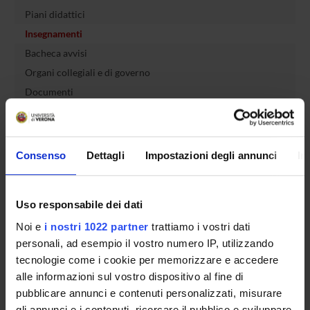
Piani didattici
Insegnamenti
Bacheca avvisi
Organi collegiali e di governo
Documenti
Servizio Studenti Internazionali
Consenso
Dettagli
Impostazioni degli annunci
In
OFFERTA FORMATIVA
Uso responsabile dei dati
SEMESTRE FILTRO
Noi e
i nostri 1022 partner
trattiamo i vostri dati
personali, ad esempio il vostro numero IP, utilizzando
CORSI DI LAUREA
tecnologie come i cookie per memorizzare e accedere
alle informazioni sul vostro dispositivo al fine di
CORSI DI LAUREA MAGISTRALE
pubblicare annunci e contenuti personalizzati, misurare
gli annunci e i contenuti, ricercare il pubblico e sviluppare