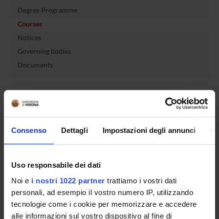
Degree Programme
Courses
Notices
Governing bodies
Documents
International Students
OFFERTA FORMATIVA
Consenso
Dettagli
Impostazioni degli annunci
In
SEMESTRE FILTRO
Uso responsabile dei dati
CORSI DI LAUREA
Noi e
i nostri 1022 partner
trattiamo i vostri dati
personali, ad esempio il vostro numero IP, utilizzando
CORSI DI LAUREA MAGISTRALE
tecnologie come i cookie per memorizzare e accedere
alle informazioni sul vostro dispositivo al fine di