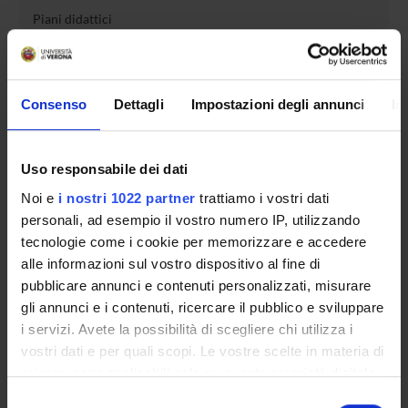
Piani didattici
Insegnamenti
Bacheca avvisi
Organi collegiali e di governo
Consenso
Dettagli
Impostazioni degli annunci
In
Documenti
Uso responsabile dei dati
Servizio Studenti Internazionali
Noi e
i nostri 1022 partner
trattiamo i vostri dati
personali, ad esempio il vostro numero IP, utilizzando
tecnologie come i cookie per memorizzare e accedere
OFFERTA FORMATIVA
alle informazioni sul vostro dispositivo al fine di
pubblicare annunci e contenuti personalizzati, misurare
SEMESTRE FILTRO
gli annunci e i contenuti, ricercare il pubblico e sviluppare
i servizi. Avete la possibilità di scegliere chi utilizza i
CORSI DI LAUREA
vostri dati e per quali scopi. Le vostre scelte in materia di
privacy sono applicabili solo su questa proprietà digitale
CORSI DI LAUREA MAGISTRALE
in cui avete effettuato le vostre scelte. È possibile
Selezione