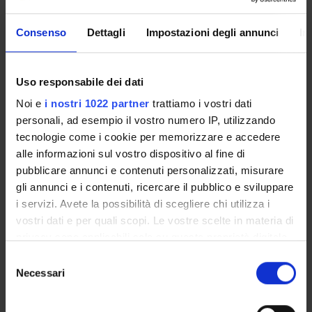
Come iscriversi e Requisiti di ammissione
Piani didattici
Consenso
Dettagli
Impostazioni degli annunci
In
Insegnamenti
Bacheca avvisi
Uso responsabile dei dati
Organi collegiali e di governo
Noi e
i nostri 1022 partner
trattiamo i vostri dati
Documenti
personali, ad esempio il vostro numero IP, utilizzando
tecnologie come i cookie per memorizzare e accedere
Servizio Studenti Internazionali
alle informazioni sul vostro dispositivo al fine di
pubblicare annunci e contenuti personalizzati, misurare
gli annunci e i contenuti, ricercare il pubblico e sviluppare
OFFERTA FORMATIVA
i servizi. Avete la possibilità di scegliere chi utilizza i
vostri dati e per quali scopi. Le vostre scelte in materia di
privacy sono applicabili solo su questa proprietà digitale
SEMESTRE FILTRO
in cui avete effettuato le vostre scelte. È possibile
Selezione
CORSI DI LAUREA
modificare o revocare il proprio consenso in qualsiasi
Necessari
del
momento dalla Dichiarazione sui cookie o facendo clic
consenso
CORSI DI LAUREA MAGISTRALE
sull'icona di attivazione della privacy.