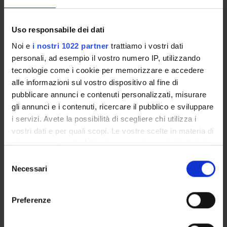
Enrolment Procedures and Admission Requirements
Degree Programme
Uso responsabile dei dati
Courses
Noi e
i nostri 1022 partner
trattiamo i vostri dati
Notices
personali, ad esempio il vostro numero IP, utilizzando
Governing bodies
tecnologie come i cookie per memorizzare e accedere
Documents
alle informazioni sul vostro dispositivo al fine di
pubblicare annunci e contenuti personalizzati, misurare
gli annunci e i contenuti, ricercare il pubblico e sviluppare
International Students
i servizi. Avete la possibilità di scegliere chi utilizza i
vostri dati e per quali scopi. Le vostre scelte in materia di
privacy sono applicabili solo su questa proprietà digitale
OFFERTA FORMATIVA
in cui avete effettuato le vostre scelte. È possibile
Selezione
modificare o revocare il proprio consenso in qualsiasi
Necessari
del
SEMESTRE FILTRO
momento dalla Dichiarazione sui cookie o facendo clic
consenso
sull'icona di attivazione della privacy.
CORSI DI LAUREA
Preferenze
Con il tuo consenso, vorremmo anche:
CORSI DI LAUREA MAGISTRALE