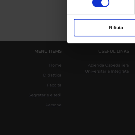
digitali).
Approfondisci come vengono el
modificare o ritirare il tuo 
Rifiuta
Utilizziamo i cookie per perso
nostro traffico. Condividiamo 
di analisi dei dati web, pubbl
MENU ITEMS
USEFUL LINKS
che hanno raccolto dal tuo uti
Home
Azienda Ospedaliera
Universitaria Integrata
Didattica
Facoltà
Segreterie e sedi
Persone