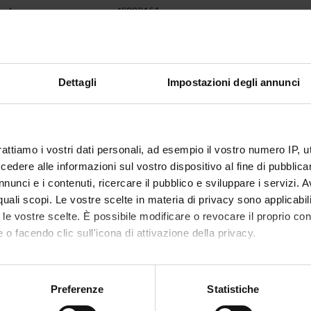
code
4S003151
1
se is given by
Chirurgia generale 4 (tronco comune)
(2014/2015) - Postgr
Dettagli
Impostazioni degli annunci
rattiamo i vostri dati personali, ad esempio il vostro numero IP, 
dere alle informazioni sul vostro dispositivo al fine di pubblica
nunci e i contenuti, ricercare il pubblico e sviluppare i servizi. A
r quali scopi. Le vostre scelte in materia di privacy sono applicabi
to le vostre scelte. È possibile modificare o revocare il proprio 
 o facendo clic sull'icona di attivazione della privacy.
mo anche:
oni sulla tua posizione geografica, con un'approssimazione di qu
Preferenze
Statistiche
spositivo, scansionandolo attivamente alla ricerca di caratteristich