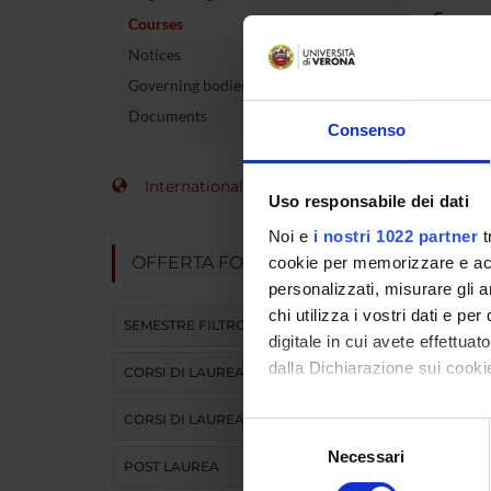
Course 
Courses
Notices
Credits
Governing bodies
The cour
Documents
Consenso
International Students
Uso responsabile dei dati
Noi e
i nostri 1022 partner
t
OFFERTA FORMATIVA
cookie per memorizzare e acce
personalizzati, misurare gli an
chi utilizza i vostri dati e pe
SEMESTRE FILTRO
digitale in cui avete effettua
dalla Dichiarazione sui cookie
CORSI DI LAUREA
CORSI DI LAUREA MAGISTRALE
Con il tuo consenso, vorrem
Selezione
raccogliere informazi
Necessari
del
POST LAUREA
Identificare il tuo di
consenso