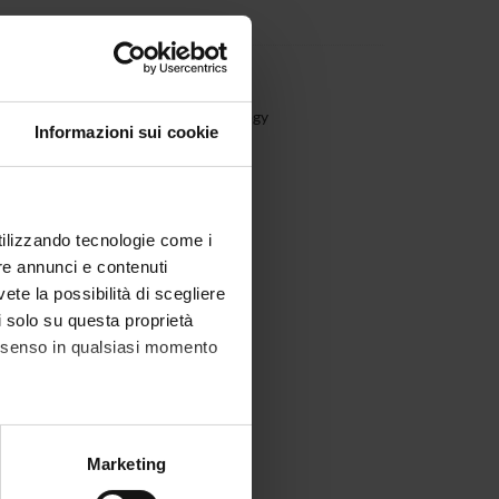
aduate Specialisation in Rheumatology
Informazioni sui cookie
utilizzando tecnologie come i
re annunci e contenuti
vete la possibilità di scegliere
li solo su questa proprietà
consenso in qualsiasi momento
alche metro,
Marketing
e specifiche (impronte