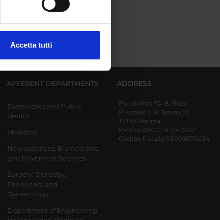
ezione dettagli
. Puoi
Accetta tutti
l media e per analizzare il
ostri partner che si occupano
azioni che hai fornito loro o
AFFERENT DEPARTMENTS
ADDRESS
Policlinico “G. B. Rossi”
Diagnostics and Public
Piazzale L. A. Scuro, 10
Health
37134 Verona
Partita IVA 01541040232
Medicine
Codice Fiscale:93009870234
Neurosciences, Biomedicine
and Movement Sciences
Surgery, Dentistry,
Paediatrics and
Gynaecology
Department of Engineering
for Innovation Medicine