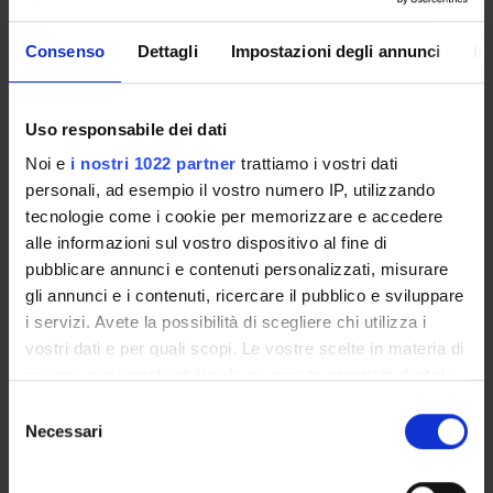
Enrolment Procedures and Admission Requirements
Degree Programme
Consenso
Dettagli
Impostazioni degli annunci
In
Courses
Notices
Uso responsabile dei dati
Governing bodies
Noi e
i nostri 1022 partner
trattiamo i vostri dati
Documents
personali, ad esempio il vostro numero IP, utilizzando
tecnologie come i cookie per memorizzare e accedere
International Students
alle informazioni sul vostro dispositivo al fine di
pubblicare annunci e contenuti personalizzati, misurare
gli annunci e i contenuti, ricercare il pubblico e sviluppare
OFFERTA FORMATIVA
i servizi. Avete la possibilità di scegliere chi utilizza i
vostri dati e per quali scopi. Le vostre scelte in materia di
privacy sono applicabili solo su questa proprietà digitale
SEMESTRE FILTRO
in cui avete effettuato le vostre scelte. È possibile
Selezione
CORSI DI LAUREA
modificare o revocare il proprio consenso in qualsiasi
Necessari
del
momento dalla Dichiarazione sui cookie o facendo clic
consenso
CORSI DI LAUREA MAGISTRALE
sull'icona di attivazione della privacy.