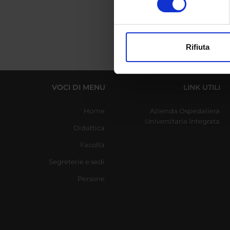
digitali).
Approfondisci come vengono el
modificare o ritirare il tuo 
Rifiuta
Utilizziamo i cookie per perso
nostro traffico. Condividiamo 
di analisi dei dati web, pubbl
VOCI DI MENU
LINK UTILI
che hanno raccolto dal tuo uti
Home
Azienda Ospedaliera
Universitaria Integrata
Didattica
Facoltà
Segreterie e sedi
Persone