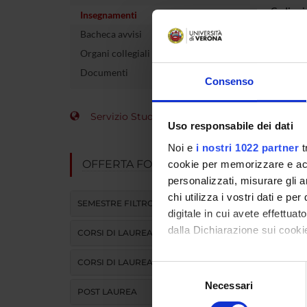
Codice 
Insegnamenti
Bacheca avvisi
Docente
Organi collegiali e di governo
crediti
Documenti
Consenso
Settore 
Servizio Studenti Internazionali
Lingua d
Uso responsabile dei dati
Noi e
i nostri 1022 partner
t
Sede
OFFERTA FORMATIVA
cookie per memorizzare e acce
personalizzati, misurare gli an
Periodo
chi utilizza i vostri dati e pe
SEMESTRE FILTRO
digitale in cui avete effettua
dalla Dichiarazione sui cookie
CORSI DI LAUREA
CORSI DI LAUREA MAGISTRALE
Con il tuo consenso, vorrem
Selezione
raccogliere informazi
Necessari
del
POST LAUREA
Identificare il tuo di
consenso