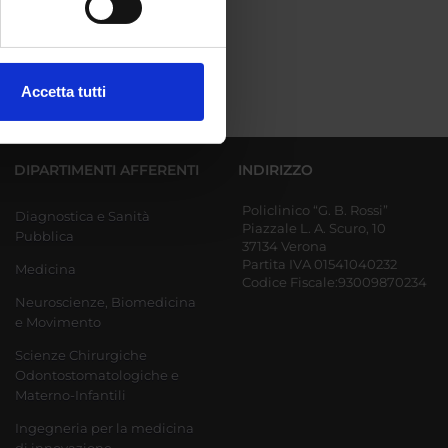
ezione dettagli
. Puoi
Accetta tutti
l media e per analizzare il
ostri partner che si occupano
azioni che hai fornito loro o
DIPARTIMENTI AFFERENTI
INDIRIZZO
Policlinico “G. B. Rossi”
Diagnostica e Sanità
Piazzale L. A. Scuro, 10
Pubblica
37134 Verona
Partita IVA 01541040232
Medicina
Codice Fiscale:93009870234
Neuroscienze, Biomedicina
e Movimento
Scienze Chirurgiche
Odontostomatologiche e
Materno-Infantili
Ingegneria per la medicina
di innovazione