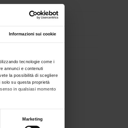
Informazioni sui cookie
utilizzando tecnologie come i
re annunci e contenuti
vete la possibilità di scegliere
li solo su questa proprietà
consenso in qualsiasi momento
alche metro,
Marketing
e specifiche (impronte