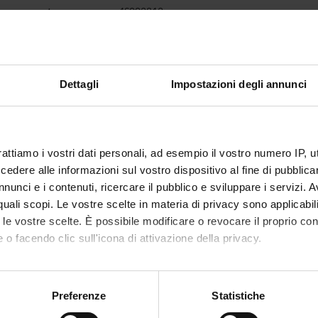
insegnamento
4S002812
non ancora assegnato
2
Dettagli
Impostazioni degli annunci
disciplinare
PROFIN_S - Inserito automaticamente da WI
i erogazione
Italiano
rattiamo i vostri dati personali, ad esempio il vostro numero IP, 
VERONA
dere alle informazioni sul vostro dispositivo al fine di pubblica
nunci e i contenuti, ricercare il pubblico e sviluppare i servizi. A
non ancora assegnato
r quali scopi. Le vostre scelte in materia di privacy sono applicabi
to le vostre scelte. È possibile modificare o revocare il proprio 
 o facendo clic sull'icona di attivazione della privacy.
mo anche:
oni sulla tua posizione geografica, con un'approssimazione di qu
Preferenze
Statistiche
spositivo, scansionandolo attivamente alla ricerca di caratteristich