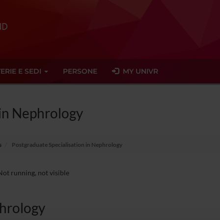
ERIE E SEDI
PERSONE
MY UNIVR
 in Nephrology
s
Postgraduate Specialisation in Nephrology
ot running, not visible
hrology