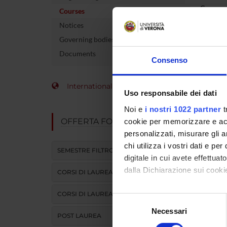
Course 
Courses
Notices
Name of 
Governing bodies
Number 
Documents
Consenso
allocate
Academi
International Students
Uso responsabile dei dati
Language
Noi e
i nostri 1022 partner
t
OFFERTA FORMATIVA
cookie per memorizzare e acce
Site
personalizzati, misurare gli an
chi utilizza i vostri dati e pe
Period
SEMESTRE FILTRO
digitale in cui avete effettua
dalla Dichiarazione sui cookie
CORSI DI LAUREA
CORSI DI LAUREA MAGISTRALE
Con il tuo consenso, vorrem
Selezione
raccogliere informazi
Necessari
del
POST LAUREA
Identificare il tuo di
consenso