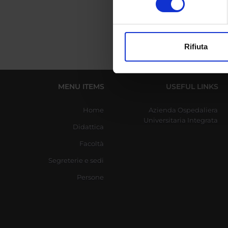
digitali).
Approfondisci come vengono el
modificare o ritirare il tuo 
Rifiuta
Utilizziamo i cookie per perso
nostro traffico. Condividiamo 
di analisi dei dati web, pubbl
MENU ITEMS
USEFUL LINKS
che hanno raccolto dal tuo uti
Home
Azienda Ospedaliera
Universitaria Integrata
Didattica
Facoltà
Segreterie e sedi
Persone