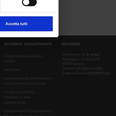
ezione dettagli
. Puoi
Accetta tutti
l media e per analizzare il
ostri partner che si occupano
azioni che hai fornito loro o
AFFERENT DEPARTMENTS
ADDRESS
Policlinico “G. B. Rossi”
Diagnostics and Public
Piazzale L. A. Scuro, 10
Health
37134 Verona
Partita IVA 01541040232
Medicine
Codice Fiscale:93009870234
Neurosciences, Biomedicine
and Movement Sciences
Surgery, Dentistry,
Paediatrics and
Gynaecology
Department of Engineering
for Innovation Medicine