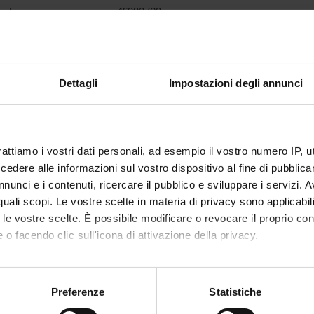
code
4S002798
lecturer
Gianluigi Zaza
of ECTS credits
1
Dettagli
Impostazioni degli annunci
d
c sector
NN -
-
 of instruction
Italian
rattiamo i vostri dati personali, ad esempio il vostro numero IP, 
dere alle informazioni sul vostro dispositivo al fine di pubblica
VERONA
nunci e i contenuti, ricercare il pubblico e sviluppare i servizi. A
r quali scopi. Le vostre scelte in materia di privacy sono applicabi
not yet allocated
to le vostre scelte. È possibile modificare o revocare il proprio 
 o facendo clic sull'icona di attivazione della privacy.
mo anche:
oni sulla tua posizione geografica, con un'approssimazione di qu
Preferenze
Statistiche
spositivo, scansionandolo attivamente alla ricerca di caratteristich