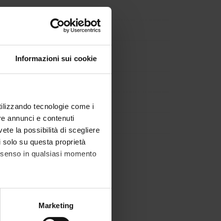
Informazioni sui cookie
utilizzando tecnologie come i
re annunci e contenuti
vete la possibilità di scegliere
li solo su questa proprietà
consenso in qualsiasi momento
alche metro,
Marketing
e specifiche (impronte