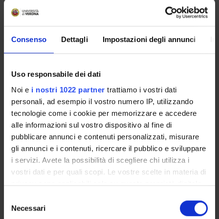
Enrolment Procedures and Admission Requirements
Degree Programme
Courses
Consenso
Dettagli
Impostazioni degli annunci
In
Notices
Governing bodies
Documents
Uso responsabile dei dati
Noi e
i nostri 1022 partner
trattiamo i vostri dati
personali, ad esempio il vostro numero IP, utilizzando
International Students
tecnologie come i cookie per memorizzare e accedere
alle informazioni sul vostro dispositivo al fine di
pubblicare annunci e contenuti personalizzati, misurare
OFFERTA FORMATIVA
gli annunci e i contenuti, ricercare il pubblico e sviluppare
i servizi. Avete la possibilità di scegliere chi utilizza i
SEMESTRE FILTRO
vostri dati e per quali scopi. Le vostre scelte in materia di
privacy sono applicabili solo su questa proprietà digitale
CORSI DI LAUREA
in cui avete effettuato le vostre scelte. È possibile
Selezione
modificare o revocare il proprio consenso in qualsiasi
Necessari
CORSI DI LAUREA MAGISTRALE
del
momento dalla Dichiarazione sui cookie o facendo clic