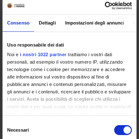
Overview
Enrolment Procedures and Admission Requirements
Consenso
Dettagli
Impostazioni degli annunci
In
Degree Programme
Courses
Uso responsabile dei dati
Notices
Governing bodies
Noi e
i nostri 1022 partner
trattiamo i vostri dati
personali, ad esempio il vostro numero IP, utilizzando
Documents
tecnologie come i cookie per memorizzare e accedere
alle informazioni sul vostro dispositivo al fine di
International Students
pubblicare annunci e contenuti personalizzati, misurare
gli annunci e i contenuti, ricercare il pubblico e sviluppare
i servizi. Avete la possibilità di scegliere chi utilizza i
OFFERTA FORMATIVA
vostri dati e per quali scopi. Le vostre scelte in materia di
privacy sono applicabili solo su questa proprietà digitale
in cui avete effettuato le vostre scelte. È possibile
SEMESTRE FILTRO
Selezione
modificare o revocare il proprio consenso in qualsiasi
Necessari
del
CORSI DI LAUREA
momento dalla Dichiarazione sui cookie o facendo clic
consenso