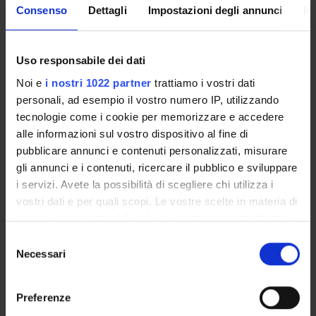
Consenso
Dettagli
Impostazioni degli annunci
In
Overview
Enrolment Procedures and Admission Requirements
Uso responsabile dei dati
Degree Programme
Noi e
i nostri 1022 partner
trattiamo i vostri dati
Courses
personali, ad esempio il vostro numero IP, utilizzando
Notices
tecnologie come i cookie per memorizzare e accedere
Governing bodies
alle informazioni sul vostro dispositivo al fine di
Documents
pubblicare annunci e contenuti personalizzati, misurare
gli annunci e i contenuti, ricercare il pubblico e sviluppare
i servizi. Avete la possibilità di scegliere chi utilizza i
International Students
vostri dati e per quali scopi. Le vostre scelte in materia di
privacy sono applicabili solo su questa proprietà digitale
in cui avete effettuato le vostre scelte. È possibile
OFFERTA FORMATIVA
Selezione
modificare o revocare il proprio consenso in qualsiasi
Necessari
del
momento dalla Dichiarazione sui cookie o facendo clic
consenso
SEMESTRE FILTRO
sull'icona di attivazione della privacy.
Preferenze
CORSI DI LAUREA