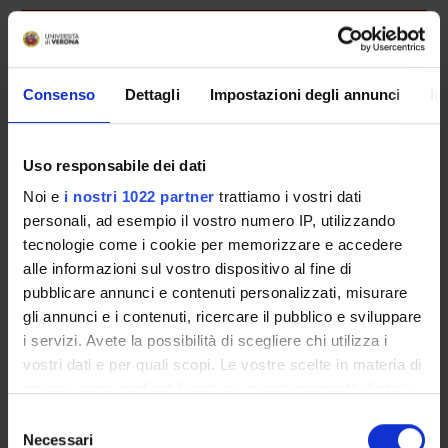
Overview
Enrolment Procedures and Admission Requirements
Degree Programme
Consenso
Dettagli
Impostazioni degli annunci
In
Courses
Notices
Uso responsabile dei dati
Governing bodies
Noi e
i nostri 1022 partner
trattiamo i vostri dati
Documents
personali, ad esempio il vostro numero IP, utilizzando
tecnologie come i cookie per memorizzare e accedere
International Students
alle informazioni sul vostro dispositivo al fine di
pubblicare annunci e contenuti personalizzati, misurare
gli annunci e i contenuti, ricercare il pubblico e sviluppare
OFFERTA FORMATIVA
i servizi. Avete la possibilità di scegliere chi utilizza i
vostri dati e per quali scopi. Le vostre scelte in materia di
privacy sono applicabili solo su questa proprietà digitale
SEMESTRE FILTRO
in cui avete effettuato le vostre scelte. È possibile
Selezione
modificare o revocare il proprio consenso in qualsiasi
CORSI DI LAUREA
Necessari
del