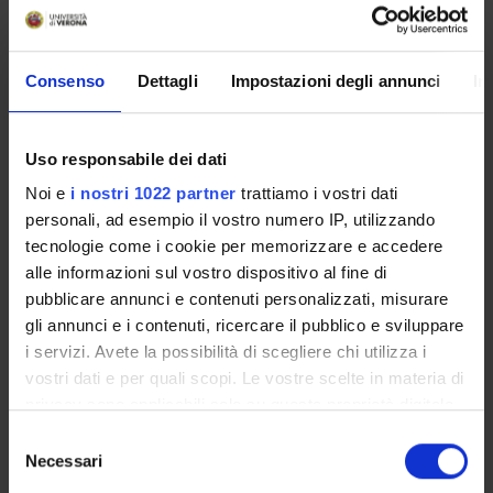
Overview
Enrolment Procedures and Admission Requirements
Consenso
Dettagli
Impostazioni degli annunci
In
Degree Programme
Courses
Uso responsabile dei dati
Notices
Governing bodies
Noi e
i nostri 1022 partner
trattiamo i vostri dati
personali, ad esempio il vostro numero IP, utilizzando
Documents
tecnologie come i cookie per memorizzare e accedere
alle informazioni sul vostro dispositivo al fine di
International Students
pubblicare annunci e contenuti personalizzati, misurare
gli annunci e i contenuti, ricercare il pubblico e sviluppare
i servizi. Avete la possibilità di scegliere chi utilizza i
OFFERTA FORMATIVA
vostri dati e per quali scopi. Le vostre scelte in materia di
privacy sono applicabili solo su questa proprietà digitale
in cui avete effettuato le vostre scelte. È possibile
SEMESTRE FILTRO
Selezione
modificare o revocare il proprio consenso in qualsiasi
Necessari
del
CORSI DI LAUREA
momento dalla Dichiarazione sui cookie o facendo clic
consenso