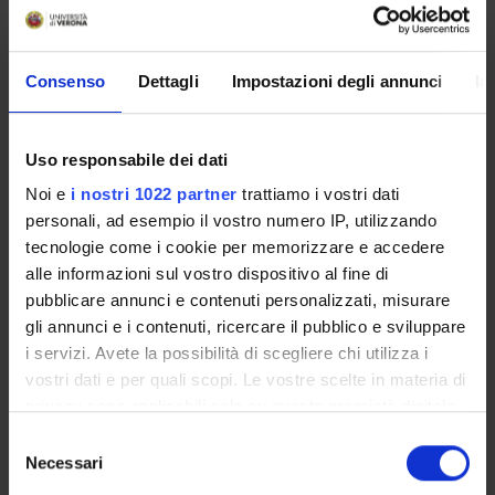
Overview
Enrolment Procedures and Admission Requirements
Consenso
Dettagli
Impostazioni degli annunci
In
Degree Programme
Courses
Uso responsabile dei dati
Notices
Governing bodies
Noi e
i nostri 1022 partner
trattiamo i vostri dati
personali, ad esempio il vostro numero IP, utilizzando
Documents
tecnologie come i cookie per memorizzare e accedere
alle informazioni sul vostro dispositivo al fine di
International Students
pubblicare annunci e contenuti personalizzati, misurare
gli annunci e i contenuti, ricercare il pubblico e sviluppare
i servizi. Avete la possibilità di scegliere chi utilizza i
OFFERTA FORMATIVA
vostri dati e per quali scopi. Le vostre scelte in materia di
privacy sono applicabili solo su questa proprietà digitale
in cui avete effettuato le vostre scelte. È possibile
CORSI DI LAUREA
Selezione
modificare o revocare il proprio consenso in qualsiasi
Necessari
del
SEMESTRE FILTRO
momento dalla Dichiarazione sui cookie o facendo clic
consenso