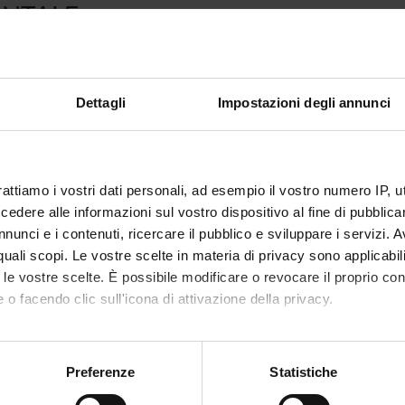
NTALE
code
4S003404
lecturers
Micol Del Giglio
,
Giampiero Girolomoni
,
Paol
Dettagli
Impostazioni degli annunci
of ECTS credits
4
d
c sector
MED/35 - DERMATOLOGY AND VENEREAL 
rattiamo i vostri dati personali, ad esempio il vostro numero IP, 
dere alle informazioni sul vostro dispositivo al fine di pubblica
 of instruction
Italian
nunci e i contenuti, ricercare il pubblico e sviluppare i servizi. A
r quali scopi. Le vostre scelte in materia di privacy sono applicabi
VERONA
to le vostre scelte. È possibile modificare o revocare il proprio 
not yet allocated
 o facendo clic sull'icona di attivazione della privacy.
the organization of the course that includes this module, follow this link
mo anche:
oni sulla tua posizione geografica, con un'approssimazione di qu
Preferenze
Statistiche
spositivo, scansionandolo attivamente alla ricerca di caratteristich