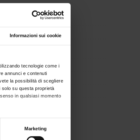
o Gisondi
Informazioni sui cookie
DISEASES
utilizzando tecnologie come i
re annunci e contenuti
vete la possibilità di scegliere
li solo su questa proprietà
consenso in qualsiasi momento
Course organization
alche metro,
Marketing
e specifiche (impronte