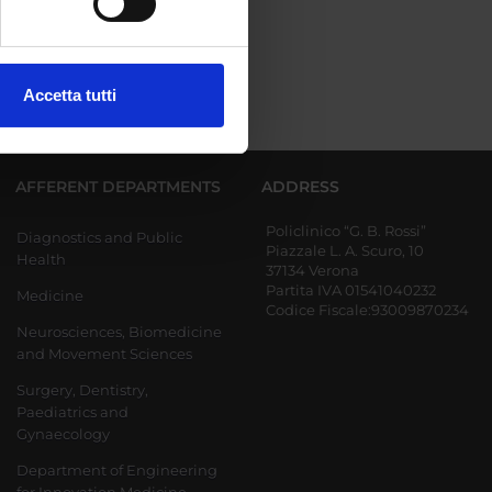
ezione dettagli
. Puoi
Accetta tutti
l media e per analizzare il
ostri partner che si occupano
azioni che hai fornito loro o
AFFERENT DEPARTMENTS
ADDRESS
Policlinico “G. B. Rossi”
Diagnostics and Public
Piazzale L. A. Scuro, 10
Health
37134 Verona
Partita IVA 01541040232
Medicine
Codice Fiscale:93009870234
Neurosciences, Biomedicine
and Movement Sciences
Surgery, Dentistry,
Paediatrics and
Gynaecology
Department of Engineering
for Innovation Medicine