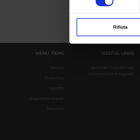
digitali).
Approfondisci come vengono el
modificare o ritirare il tuo 
Rifiuta
Utilizziamo i cookie per perso
nostro traffico. Condividiamo 
di analisi dei dati web, pubbl
MENU ITEMS
USEFUL LINKS
che hanno raccolto dal tuo uti
Home
Azienda Ospedaliera
Universitaria Integrata
Didattica
Facoltà
Segreterie e sedi
Persone