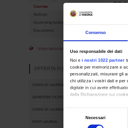
FRO
Courses
Notices
Course 
Governing bodies
Name of 
Documents
Consenso
Number 
allocate
International Students
Uso responsabile dei dati
Academi
Noi e
i nostri 1022 partner
t
cookie per memorizzare e acce
OFFERTA FORMATIVA
Language
personalizzati, misurare gli an
chi utilizza i vostri dati e pe
Site
CORSI DI LAUREA
digitale in cui avete effettua
Period
dalla Dichiarazione sui cookie
SEMESTRE FILTRO
To show 
Con il tuo consenso, vorrem
CORSI DI LAUREA MAGISTRALE
Selezione
raccogliere informazi
Necessari
del
POST LAUREA
Identificare il tuo di
consenso