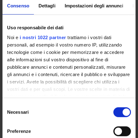
Enrolment Procedures and Admission Requirements
Consenso
Dettagli
Impostazioni degli annunci
In
Degree Programme
Courses
Uso responsabile dei dati
Notices
Noi e
i nostri 1022 partner
trattiamo i vostri dati
Governing bodies
personali, ad esempio il vostro numero IP, utilizzando
Documents
tecnologie come i cookie per memorizzare e accedere
alle informazioni sul vostro dispositivo al fine di
International Students
pubblicare annunci e contenuti personalizzati, misurare
gli annunci e i contenuti, ricercare il pubblico e sviluppare
i servizi. Avete la possibilità di scegliere chi utilizza i
OFFERTA FORMATIVA
vostri dati e per quali scopi. Le vostre scelte in materia di
privacy sono applicabili solo su questa proprietà digitale
in cui avete effettuato le vostre scelte. È possibile
SEMESTRE FILTRO
Selezione
modificare o revocare il proprio consenso in qualsiasi
Necessari
del
CORSI DI LAUREA
momento dalla Dichiarazione sui cookie o facendo clic
consenso
sull'icona di attivazione della privacy.
Preferenze
CORSI DI LAUREA MAGISTRALE