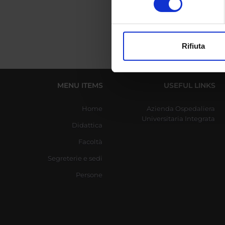
digitali).
Approfondisci come vengono el
modificare o ritirare il tuo 
Rifiuta
Utilizziamo i cookie per perso
nostro traffico. Condividiamo 
di analisi dei dati web, pubbl
MENU ITEMS
USEFUL LINKS
che hanno raccolto dal tuo uti
Home
Azienda Ospedaliera
Universitaria Integrata
Didattica
Facoltà
Segreterie e sedi
Persone