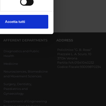
ezione dettagli
. Puoi
Accetta tutti
l media e per analizzare il
ostri partner che si occupano
azioni che hai fornito loro o
AFFERENT DEPARTMENTS
ADDRESS
Policlinico “G. B. Rossi”
Diagnostics and Public
Piazzale L. A. Scuro, 10
Health
37134 Verona
Partita IVA 01541040232
Medicine
Codice Fiscale:93009870234
Neurosciences, Biomedicine
and Movement Sciences
Surgery, Dentistry,
Paediatrics and
Gynaecology
Department of Engineering
for Innovation Medicine