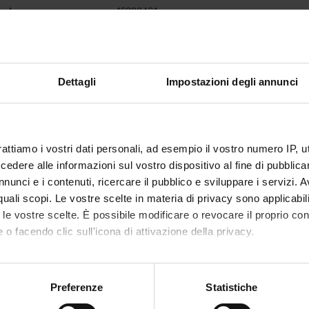
code
4S002491
1
se is given by
Gastroenterology
(2012/2013) - Postgraduate Specialisatio
Dettagli
Impostazioni degli annunci
rattiamo i vostri dati personali, ad esempio il vostro numero IP, 
dere alle informazioni sul vostro dispositivo al fine di pubblica
nunci e i contenuti, ricercare il pubblico e sviluppare i servizi. A
r quali scopi. Le vostre scelte in materia di privacy sono applicabi
to le vostre scelte. È possibile modificare o revocare il proprio 
 o facendo clic sull'icona di attivazione della privacy.
mo anche:
oni sulla tua posizione geografica, con un'approssimazione di qu
Preferenze
Statistiche
spositivo, scansionandolo attivamente alla ricerca di caratteristich