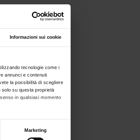
n in Internal Medicine
Informazioni sui cookie
utilizzando tecnologie come i
re annunci e contenuti
vete la possibilità di scegliere
li solo su questa proprietà
consenso in qualsiasi momento
alche metro,
Marketing
e specifiche (impronte