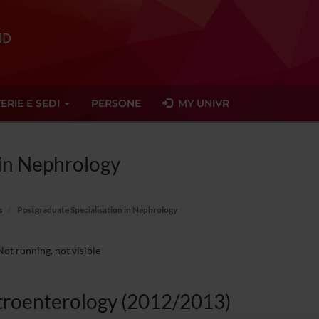
ERIE E SEDI
PERSONE
MY UNIVR
 in Nephrology
s
Postgraduate Specialisation in Nephrology
ot running, not visible
troenterology (2012/2013)