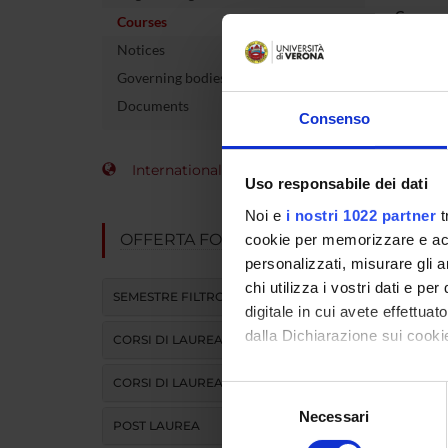
Course 
Courses
Notices
Credits
Governing bodies
The cour
Documents
Consenso
International Students
Uso responsabile dei dati
Noi e
i nostri 1022 partner
t
OFFERTA FORMATIVA
cookie per memorizzare e acce
personalizzati, misurare gli an
chi utilizza i vostri dati e pe
SEMESTRE FILTRO
digitale in cui avete effettua
dalla Dichiarazione sui cookie
CORSI DI LAUREA
CORSI DI LAUREA MAGISTRALE
Con il tuo consenso, vorrem
Selezione
raccogliere informazi
Necessari
del
POST LAUREA
Identificare il tuo di
consenso