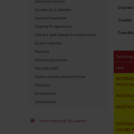
Elective courses
Course 
Academic Calendar
Lesson timetable
Credits
Degree Programme
Coordin
Library and research centre news
Exam calendar
Notices
Teaching 
Governing bodies
Unit
Faculty staff
Extra courses and activities
INTERAZ
PROFESS
Options
Graduation
INTERNA
Documents
BIOETICA
International Students
TUTORIAL
FIGURE 