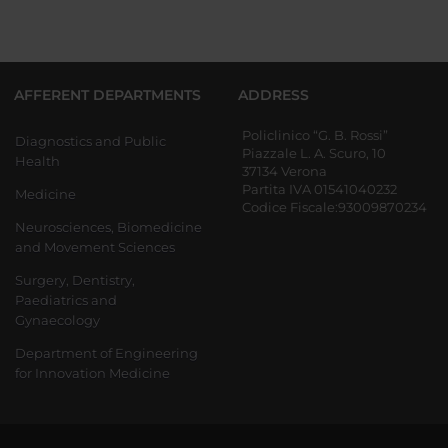
AFFERENT DEPARTMENTS
ADDRESS
Policlinico “G. B. Rossi”
Diagnostics and Public
Piazzale L. A. Scuro, 10
Health
37134 Verona
Partita IVA 01541040232
Medicine
Codice Fiscale:93009870234
Neurosciences, Biomedicine
and Movement Sciences
Surgery, Dentistry,
Paediatrics and
Gynaecology
Department of Engineering
for Innovation Medicine