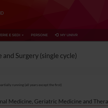
ERIE E SEDI
PERSONE
MY UNIVR
 and Surgery (single cycle)
rtially running (all years except the first)
rnal Medicine, Geriatric Medicine and Ther