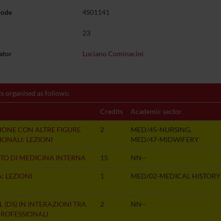
code
4S01141
23
ator
Luciano Cominacini
is organised as follows:
Credits
Academic sector
IONE CON ALTRE FIGURE
2
MED/45-NURSING,
IONALI: LEZIONI
MED/47-MIDWIFERY
TO DI MEDICINA INTERNA
15
NN--
: LEZIONI
1
MED/02-MEDICAL HISTORY
 (DS) IN INTERAZIONI TRA
2
NN--
PROFESSIONALI