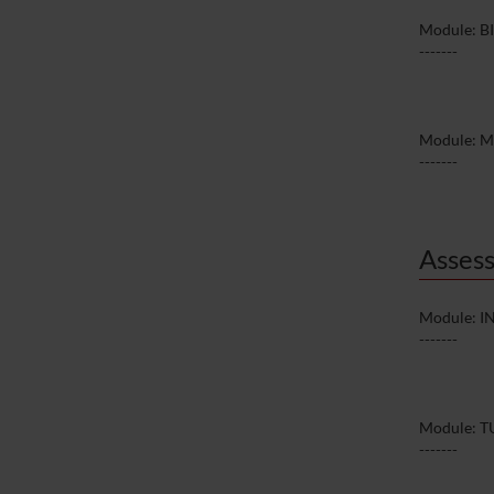
Module: B
-------
Module: M
-------
Assess
Module: I
-------
Module: T
-------