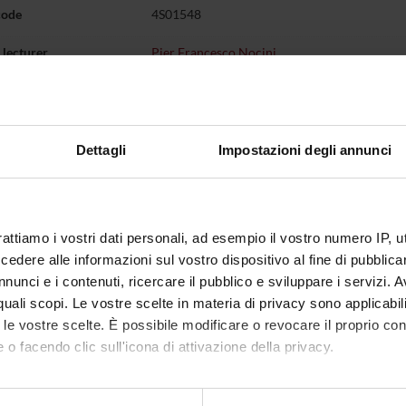
code
4S01548
lecturer
Pier Francesco Nocini
ator
Pier Francesco Nocini
of ECTS credits
19
d
Dettagli
Impostazioni degli annunci
c sector
NN -
-
 of instruction
Italian
rattiamo i vostri dati personali, ad esempio il vostro numero IP, 
dere alle informazioni sul vostro dispositivo al fine di pubblica
VERONA
nunci e i contenuti, ricercare il pubblico e sviluppare i servizi. A
not yet allocated
r quali scopi. Le vostre scelte in materia di privacy sono applicabi
to le vostre scelte. È possibile modificare o revocare il proprio 
 o facendo clic sull'icona di attivazione della privacy.
mo anche: