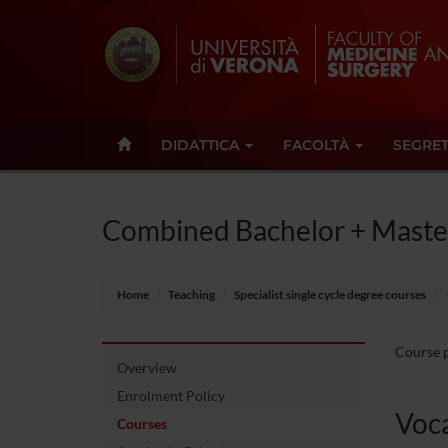
DIDATTICA
FACOLTÀ
SEGRET
Combined Bachelor + Masters
Home
Teaching
Specialist single cycle degree courses
Course pa
Overview
Enrolment Policy
Voca
Courses