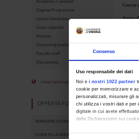
Academic Calendar
Course 
Degree Programme
Name of 
Lesson timetable
Exam calendar
Coordin
Notices
Number 
Governing bodies
allocate
Consenso
Faculty staff
Documents
Academi
Uso responsabile dei dati
Language
Noi e
i nostri 1022 partner
t
International Students
cookie per memorizzare e acce
Site
personalizzati, misurare gli an
Period
OFFERTA FORMATIVA
chi utilizza i vostri dati e pe
digitale in cui avete effettua
dalla Dichiarazione sui cookie
SEMESTRE FILTRO
Con il tuo consenso, vorrem
CORSI DI LAUREA
Selezione