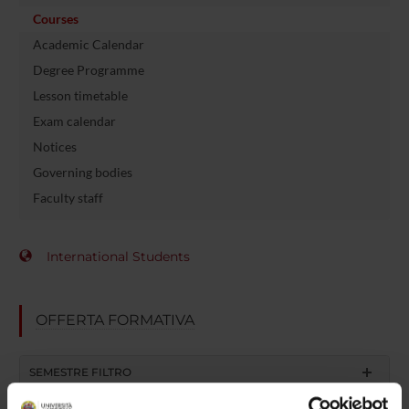
Courses
Academic Calendar
Degree Programme
Lesson timetable
Exam calendar
Notices
Governing bodies
Faculty staff
International Students
OFFERTA FORMATIVA
SEMESTRE FILTRO