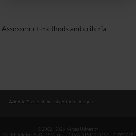
.
pubblicità e social media, i quali potrebbero combinarle
con altre informazioni che hai fornito loro o che hanno
raccolto dal tuo utilizzo dei loro servizi.
Assessment methods and criteria
.
Azienda Ospedaliera Universitaria Integrata
© 2002 - 2026 Verona University
Via dell'Artigliere 8, 37129 Verona | P. I.V.A. 01541040232 | C. FISCALE