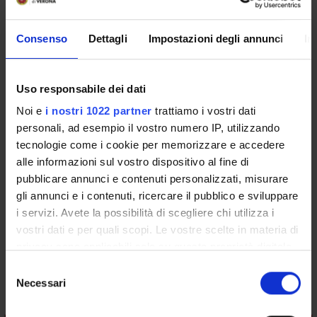
CORSI DI LAUREA
CORSI DI LAUREA MAGISTRALE
Consenso
Dettagli
Impostazioni degli annunci
In
POST LAUREA
Uso responsabile dei dati
Noi e
i nostri 1022 partner
trattiamo i vostri dati
Principi per l'esercizio professionale
personali, ad esempio il vostro numero IP, utilizzando
tecnologie come i cookie per memorizzare e accedere
(2010/2011)
alle informazioni sul vostro dispositivo al fine di
pubblicare annunci e contenuti personalizzati, misurare
Course code
gli annunci e i contenuti, ricercare il pubblico e sviluppare
4S000848
i servizi. Avete la possibilità di scegliere chi utilizza i
Credits
vostri dati e per quali scopi. Le vostre scelte in materia di
5
privacy sono applicabili solo su questa proprietà digitale
Coordinator
in cui avete effettuato le vostre scelte. È possibile
Selezione
Stefano Tardivo
modificare o revocare il proprio consenso in qualsiasi
Necessari
del
momento dalla Dichiarazione sui cookie o facendo clic
consenso
sull'icona di attivazione della privacy.