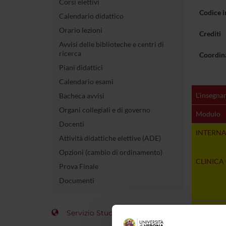
Corsi elettivi
Codice 
Calendario didattico
Orario lezioni
Crediti
Avvisi delle biblioteche e centri di
ricerca
Coordin
Piani didattici
Calendario esami
L'insegna
Bacheca avvisi
Organi collegiali e di governo
Modulo
Docenti
INTERNA
Attività didattiche elettive (ADE)
Opzioni (cambio di ordinamento)
CLINICA
Prova Finale
Documenti
CHIRURG
Servizio Studenti Internazionali