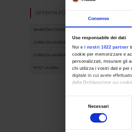
OFFERTA FORMATIVA
Obiett
Consenso
SEMESTRE FILTRO
Il corso si
Uso responsabile dei dati
• riconosce
CORSI DI LAUREA
possibili
Noi e
i nostri 1022 partner
t
• analizzar
cookie per memorizzare e acce
CORSI DI LAUREA MAGISTRALE
• valutare 
personalizzati, misurare gli an
POST LAUREA
chi utilizza i vostri dati e pe
digitale in cui avete effettua
dalla Dichiarazione sui cookie
Prog
Con il tuo consenso, vorrem
Selezione
1. Patologi
raccogliere informazi
2. Patologi
Necessari
del
Identificare il tuo di
3. Patologi
consenso
4. Patologi
digitali).
5. Patologi
Approfondisci come vengono el
6. intestina