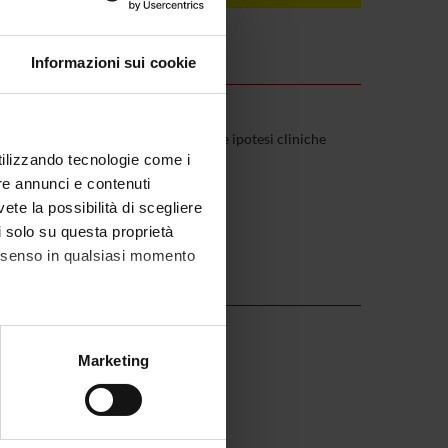
Informazioni sui cookie
zionali, ed di gestire di conseguenza le ipotesi cliniche
utilizzando tecnologie come i
irurgiche del programma
re annunci e contenuti
utici delle principali patologie
vete la possibilità di scegliere
li solo su questa proprietà
consenso in qualsiasi momento
alche metro,
Marketing
e specifiche (impronte
oplasie vie biliari, neoplasie epatiche
ezione dettagli
. Puoi
o, ano, prolasso rettale