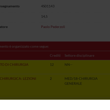
insegnamento
4S01143
14,5
atore
Paolo Pederzoli
mento è organizzato come segue:
Crediti
Settore disciplinare
TO DI CHIRURGIA
12
NN--
 CHIRURGICA: LEZIONI
2
MED/18-CHIRURGIA
GENERALE
IA PEDIATRICA: LEZIONI
0,5
MED/20-CHIRURGIA
PEDIATRICA E INFANTILE