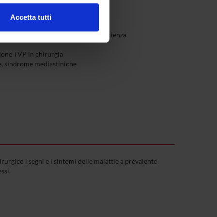
Accetta tutti
l media e per analizzare il
riche, arteriopatie diabetica, insufficienza
ostri partner che si occupano
azioni che hai fornito loro o
ione TVP in chirurgia
e, sindrome mediastiniche
irurgico i segni e i sintomi delle malattie a prevalente
ssi.