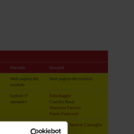
Periodo
Docenti
Vedi pagina del
Vedi pagina del modulo
modulo
Lezioni 1°
Elda Baggio
semestre
Claudio Bassi
Massimo Falconi
Paolo Pederzoli
Lezioni 1°
Francesco Saverio Camoglio
semestre