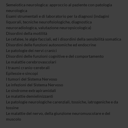
Semeiotica neurologica: approccio al paziente con patologia
neurologica
Esami strumentali e di laboratorio per la diagnosi (indagini
liquorali, tecniche neurofisiologiche, diagnostica
neuroradiologica, valutazione neuropsicologica)
Disordini della motilità
Le cefalee, le algie facciali, ed i disordini della sensibilità somatica
Disordini delle funzioni autonomiche ed endocrine
Le patologie dei nervi cranici
Disordini delle funzioni cognitive e del comportamento
Le malattie cerebrovascolari
I traumi cranio-cerebrali
Epilessie e sincopi
I tumori del Sistema Nervoso
Le infezioni del Sistema Nervoso
Le sindrome extrapiramidali
Le malattie demielinizzanti
Le patologie neurologiche carenziali, tossiche, iatrogeniche e da
tossine
Le malattie del nervo, della giunzione neuromuscolare e del
muscolo