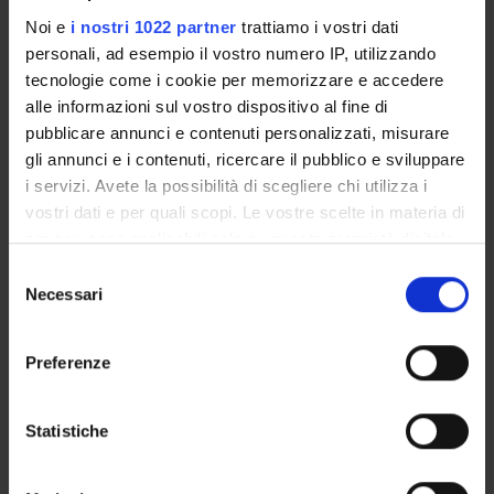
Salvatore Monaco
Noi e
i nostri 1022 partner
trattiamo i vostri dati
personali, ad esempio il vostro numero IP, utilizzando
crediti
2
tecnologie come i cookie per memorizzare e accedere
alle informazioni sul vostro dispositivo al fine di
Settore disciplinare
pubblicare annunci e contenuti personalizzati, misurare
MED/26 - NEUROLOGIA
gli annunci e i contenuti, ricercare il pubblico e sviluppare
Lingua di erogazione
i servizi. Avete la possibilità di scegliere chi utilizza i
Italiano
vostri dati e per quali scopi. Le vostre scelte in materia di
Sede
privacy sono applicabili solo su questa proprietà digitale
VERONA
in cui avete effettuato le vostre scelte. È possibile
Selezione
Periodo
modificare o revocare il proprio consenso in qualsiasi
Necessari
del
LEZIONI 2° SEMESTRE
dal 1-mar-2011 al 27-mag-2011.
momento dalla Dichiarazione sui cookie o facendo clic
consenso
sull'icona di attivazione della privacy.
Orario lezioni
Preferenze
Con il tuo consenso, vorremmo anche:
LEZIONI 2° SEMESTRE
raccogliere informazioni sulla tua posizione
Statistiche
geografica, con un'approssimazione di qualche
Non inserito.
metro,