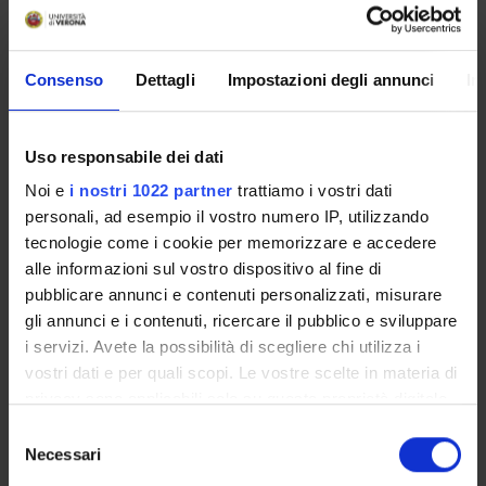
Presentazione
Come iscriversi e Requisiti di ammissione
Consenso
Dettagli
Impostazioni degli annunci
In
Piani didattici
Insegnamenti
Uso responsabile dei dati
Bacheca avvisi
Organi collegiali e di governo
Noi e
i nostri 1022 partner
trattiamo i vostri dati
personali, ad esempio il vostro numero IP, utilizzando
Documenti
tecnologie come i cookie per memorizzare e accedere
alle informazioni sul vostro dispositivo al fine di
Servizio Studenti Internazionali
pubblicare annunci e contenuti personalizzati, misurare
gli annunci e i contenuti, ricercare il pubblico e sviluppare
i servizi. Avete la possibilità di scegliere chi utilizza i
OFFERTA FORMATIVA
vostri dati e per quali scopi. Le vostre scelte in materia di
privacy sono applicabili solo su questa proprietà digitale
in cui avete effettuato le vostre scelte. È possibile
SEMESTRE FILTRO
Selezione
modificare o revocare il proprio consenso in qualsiasi
Necessari
del
CORSI DI LAUREA
momento dalla Dichiarazione sui cookie o facendo clic
consenso