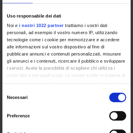
Servizio Studenti Internazionali
Uso responsabile dei dati
Noi e
i nostri 1022 partner
trattiamo i vostri dati
OFFERTA FORMATIVA
personali, ad esempio il vostro numero IP, utilizzando
tecnologie come i cookie per memorizzare e accedere
SEMESTRE FILTRO
alle informazioni sul vostro dispositivo al fine di
pubblicare annunci e contenuti personalizzati, misurare
CORSI DI LAUREA
gli annunci e i contenuti, ricercare il pubblico e sviluppare
i servizi. Avete la possibilità di scegliere chi utilizza i
CORSI DI LAUREA MAGISTRALE
vostri dati e per quali scopi. Le vostre scelte in materia di
POST LAUREA
privacy sono applicabili solo su questa proprietà digitale
in cui avete effettuato le vostre scelte. È possibile
Selezione
modificare o revocare il proprio consenso in qualsiasi
Necessari
del
Corso a esaurimento (attivi gli anni successivi al primo)
momento dalla Dichiarazione sui cookie o facendo clic
consenso
sull'icona di attivazione della privacy.
Preferenze
Colloquio motivazionale
(Corso
Con il tuo consenso, vorremmo anche:
Elettivo)