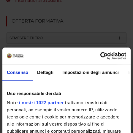
International Students
OFFERTA FORMATIVA
SEMESTRE FILTRO
CORSI DI LAUREA
CORSI DI LAUREA MAGISTRALE
Consenso
Dettagli
Impostazioni degli annunci
In
POST LAUREA
Uso responsabile dei dati
Course partially running (all years except the first)
Noi e
i nostri 1022 partner
trattiamo i vostri dati
personali, ad esempio il vostro numero IP, utilizzando
Anatomy II (2009/2010)
tecnologie come i cookie per memorizzare e accedere
alle informazioni sul vostro dispositivo al fine di
Course code
pubblicare annunci e contenuti personalizzati, misurare