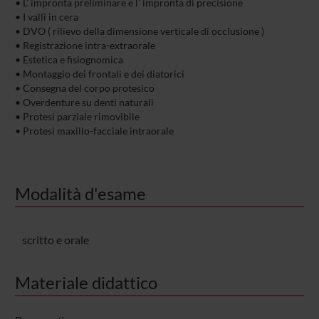
• L’ impronta preliminare e l’ impronta di precisione
• I valli in cera
• DVO ( rilievo della dimensione verticale di occlusione )
• Registrazione intra-extraorale
• Estetica e fisiognomica
• Montaggio dei frontali e dei diatorici
• Consegna del corpo protesico
• Overdenture su denti naturali
• Protesi parziale rimovibile
• Protesi maxillo-facciale intraorale
Modalità d'esame
scritto e orale
Materiale didattico