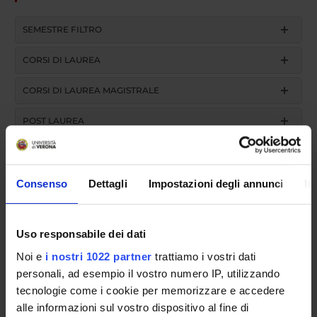
SEMESTRE FILTRO
CORSI DI LAUREA
CORSI DI LAUREA MAGISTRALE
POST LAUREA
Corso a esaurimento (attivi gli anni successivi al primo)
Consenso
Dettagli
Impostazioni degli annunci
In
Protesi dentaria II
Uso responsabile dei dati
Codice insegnamento
4S01536
Noi e
i nostri 1022 partner
trattiamo i vostri dati
personali, ad esempio il vostro numero IP, utilizzando
Docente
tecnologie come i cookie per memorizzare e accedere
Francesca Ferrari
alle informazioni sul vostro dispositivo al fine di
crediti