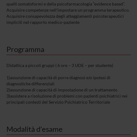
quelli somatoformi e della psicofarmacologia “evidence based”.
Acquisire competenze nell’impostare un programma terapeutico.
Acquisire consapevolezza degli atteggiamenti psicoterapeutici
impliciti nel rapporto medico-paziente
Programma
Didattica a piccoli gruppi ( 6 ore – 3 UDE – per studente)
1)assunzione di capacità di porre diagnosi e/o ipotesi di
diagnostiche differenziali
2)assunzione di capacità di impostazione di un trattamento
3)assistere a risoluzione di problemi con pazienti psichiatrici nei
principali contesti del Servizio Psichiatrico Territoriale
Modalità d'esame