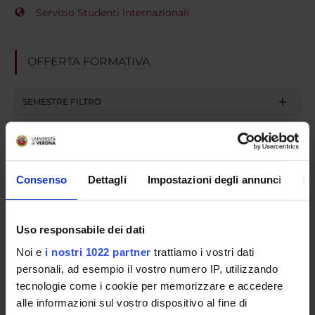
Servizio Studenti Internazionali
OFFERTA FORMATIVA
SEMESTRE FILTRO
CORSI DI LAUREA
CORSI DI LAUREA MAGISTRALE
Consenso
Dettagli
Impostazioni degli annunci
In
POST LAUREA
Uso responsabile dei dati
Corso a esaurimento (attivi gli anni successivi al primo)
Noi e
i nostri 1022 partner
trattiamo i vostri dati
personali, ad esempio il vostro numero IP, utilizzando
Psichiatria - Didattica pratica di
tecnologie come i cookie per memorizzare e accedere
alle informazioni sul vostro dispositivo al fine di
Psichiatria