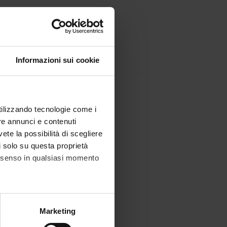
Informazioni sui cookie
l and Rehabilitative Medicine
utilizzando tecnologie come i
re annunci e contenuti
vete la possibilità di scegliere
li solo su questa proprietà
consenso in qualsiasi momento
alche metro,
Marketing
e specifiche (impronte