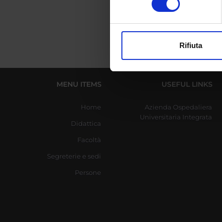
digitali).
Approfondisci come vengono el
modificare o ritirare il tuo 
Rifiuta
Utilizziamo i cookie per perso
nostro traffico. Condividiamo 
di analisi dei dati web, pubbl
MENU ITEMS
USEFUL LINKS
che hanno raccolto dal tuo uti
Home
Azienda Ospedaliera
Universitaria Integrata
Didattica
Facoltà
Segreterie e sedi
Persone