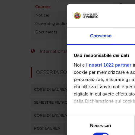
Course 
Courses
Notices
Name of 
Governing bodies
Number 
Documents
Consenso
allocate
Other av
International Students
Uso responsabile dei dati
Academi
Noi e
i nostri 1022 partner
t
OFFERTA FORMATIVA
cookie per memorizzare e acce
Language
personalizzati, misurare gli an
chi utilizza i vostri dati e pe
Site
CORSI DI LAUREA
digitale in cui avete effettua
dalla Dichiarazione sui cookie
Period
SEMESTRE FILTRO
CORSI DI LAUREA MAGISTRALE
Con il tuo consenso, vorrem
Selezione
raccogliere informazi
Necessari
del
POST LAUREA
Identificare il tuo di
consenso