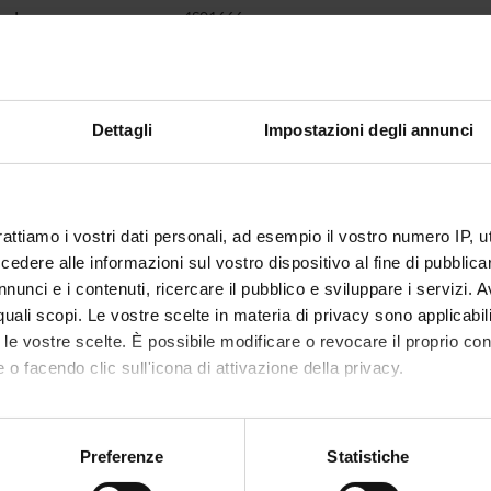
code
4S01666
lecturer
Giorgio Berton
of ECTS credits
1
Dettagli
Impostazioni degli annunci
d
ailable courses
Postgraduate Specialisation in Physica
c sector
MED/05 - CLINICAL PATHOLOGY
rattiamo i vostri dati personali, ad esempio il vostro numero IP, 
dere alle informazioni sul vostro dispositivo al fine di pubblica
 of instruction
Italian
nunci e i contenuti, ricercare il pubblico e sviluppare i servizi. A
r quali scopi. Le vostre scelte in materia di privacy sono applicabi
VERONA
to le vostre scelte. È possibile modificare o revocare il proprio 
 o facendo clic sull'icona di attivazione della privacy.
not yet allocated
mo anche:
oni sulla tua posizione geografica, con un'approssimazione di qu
Preferenze
Statistiche
spositivo, scansionandolo attivamente alla ricerca di caratteristich