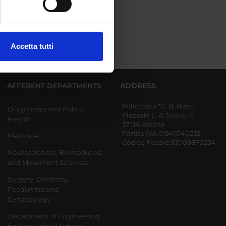
ezione dettagli
. Puoi
Accetta tutti
l media e per analizzare il
ostri partner che si occupano
azioni che hai fornito loro o
AFFERENT DEPARTMENTS
ADDRESS
Policlinico “G. B. Rossi”
Diagnostics and Public
Piazzale L. A. Scuro, 10
Health
37134 Verona
Partita IVA 01541040232
Medicine
Codice Fiscale:93009870234
Neurosciences, Biomedicine
and Movement Sciences
Surgery, Dentistry,
Paediatrics and
Gynaecology
Department of Engineering
for Innovation Medicine