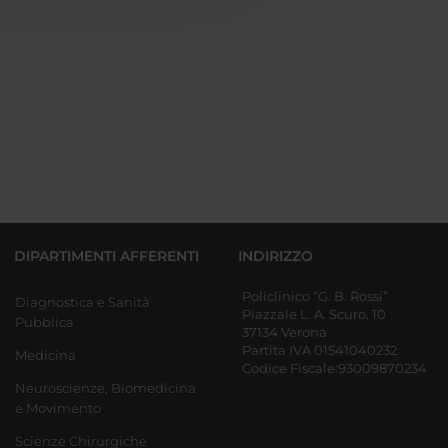
DIPARTIMENTI AFFERENTI
INDIRIZZO
Policlinico “G. B. Rossi”
Diagnostica e Sanità
Piazzale L. A. Scuro, 10
Pubblica
37134 Verona
Partita IVA 01541040232
Medicina
Codice Fiscale:93009870234
Neuroscienze, Biomedicina
e Movimento
Scienze Chirurgiche