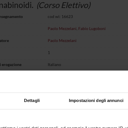
nabinoidi.
(Corso Elettivo)
insegnamento
cod wi: 16623
Paolo Mezzelani
,
Fabio Lugoboni
atore
Paolo Mezzelani
1
i erogazione
Italiano
Corsi elettivi del 2° semestre
dal 12-gen-2009
o lezioni
Dettagli
Impostazioni degli annunci
lettivi del 2° semestre
rito.