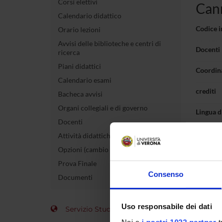
Corsi elettivi
Can
Calendario didattico
Codice 
Orario lezioni
Avvisi delle biblioteche e centri di
Docenti
ricerca
Piani didattici
Coordin
Calendario esami
crediti
Bacheca avvisi
Organi collegiali e di governo
Lingua d
Docenti
Periodo
Attività didattiche elettive (ADE)
Opzioni (cambio di ordinamento)
Orari
Prova Finale
Consenso
Documenti
Corsi e
Uso responsabile dei dati
Non inse
Servizio Studenti Internazionali