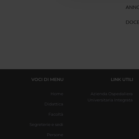
ANNO
DOCE
VOCI DI MENU
LINK UTILI
Home
Azienda Ospedaliera
Universitaria Integrata
Didattica
Facoltà
Segreterie e sedi
Persone