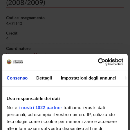
(2008/2009)
Codice insegnamento
4S01140
Crediti
5
Coordinatore
Pier Francesco Nocini
L'insegnamento è organizzato come segue:
Consenso
Dettagli
Impostazioni degli annunci
In
Modulo
Crediti
Settore disciplinare
Oftalmologia
1,5
MED/30-MALATTIE APPARATO
Uso responsabile dei dati
Noi e
i nostri 1022 partner
trattiamo i vostri dati
personali, ad esempio il vostro numero IP, utilizzando
tecnologie come i cookie per memorizzare e accedere
Chirurgia maxillo-facciale
1
MED/29-CHIRURGIA MAXILL
alle informazioni sul vostro dispositivo al fine di