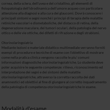
cornea, della sclera, dell’uvea e del cristallino, gli elementi di
fisiopatologia dell’idrodinamica dell’umore acqueo con particolare
attenzione alla diagnosi e alla cura dei glaucomi. Dovrà conoscere i
principali sintomi e segni nonché i principi di terapia delle malattie
retiniche vascolari e dismetaboliche, del distacco di retina, della
degenerazione maculare, dei tumori oculari, della patologia del nervo
ottico e delle vie ottiche, dei difetti di rifrazione e degli strabismi.
Otorinolaringoiatria
Mediante lezioni e materiale didattico multimediale verranno forniti
esempi di procedure e tecniche di esame con l’obiettivo di mostrare
come nella pratica clinica vengono raccolte le piu’ comuni
informazioni diagnostiche otorinolaringoiatriche. Lo studente deve
poter acquisire le seguente competenze: rilievo, riconoscimento ed
interpretazione dei segni e dei sintomi delle malattie
otorinolaringoiatriche, attraverso la corretta raccolta dei dati
anamnestici ed obiettivi al fine di giungere al corretto inquadramento
della patologia di competenza otorinolaringoiatriche in esame.
Modalità d'esame