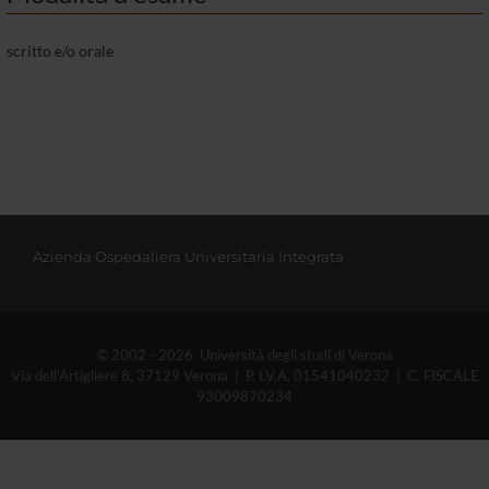
scritto e/o orale
Azienda Ospedaliera Universitaria Integrata
© 2002 - 2026 Università degli studi di Verona
Via dell'Artigliere 8, 37129 Verona | P. I.V.A. 01541040232 | C. FISCALE
93009870234