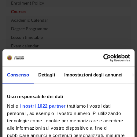
Enrolment Policy
Courses
Academic Calendar
Degree Programme
Lesson timetable
Exam calendar
Notices
Governing bodies
Faculty staff
Consenso
Dettagli
Impostazioni degli annunci
In
Documents
Uso responsabile dei dati
International Students
Noi e
i nostri 1022 partner
trattiamo i vostri dati
personali, ad esempio il vostro numero IP, utilizzando
tecnologie come i cookie per memorizzare e accedere
OFFERTA FORMATIVA
alle informazioni sul vostro dispositivo al fine di
pubblicare annunci e contenuti personalizzati, misurare