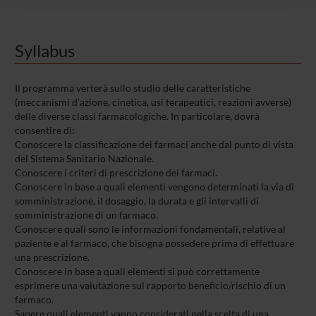
raccolto dal tuo utilizzo dei loro servizi.
Syllabus
Il programma verterà sullo studio delle caratteristiche
(meccanismi d’azione, cinetica, usi terapeutici, reazioni avverse)
delle diverse classi farmacologiche. In particolare, dovrà
consentire di:
Conoscere la classificazione dei farmaci anche dal punto di vista
del Sistema Sanitario Nazionale.
Conoscere i criteri di prescrizione dei farmaci.
Conoscere in base a quali elementi vengono determinati la via di
somministrazione, il dosaggio, la durata e gli intervalli di
somministrazione di un farmaco.
Conoscere quali sono le informazioni fondamentali, relative al
paziente e al farmaco, che bisogna possedere prima di effettuare
una prescrizione.
Conoscere in base a quali elementi si può correttamente
esprimere una valutazione sul rapporto beneficio/rischio di un
farmaco.
Sapere quali elementi vanno considerati nella scelta di una