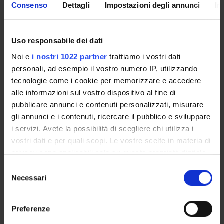
Consenso
Dettagli
Impostazioni degli annunci
In
4S01147
Name of lecturers
Giampaolo Velo
,
Elisa Bertazzoni Minelli
,
Maria Enrica Fracasso
Uso responsabile dei dati
Coordinator
Noi e
i nostri 1022 partner
trattiamo i vostri dati
Giampaolo Velo
personali, ad esempio il vostro numero IP, utilizzando
Number of ECTS credits allocated
tecnologie come i cookie per memorizzare e accedere
9
alle informazioni sul vostro dispositivo al fine di
Academic sector
pubblicare annunci e contenuti personalizzati, misurare
BIO/14 - PHARMACOLOGY
gli annunci e i contenuti, ricercare il pubblico e sviluppare
i servizi. Avete la possibilità di scegliere chi utilizza i
Language of instruction
Italian
vostri dati e per quali scopi. Le vostre scelte in materia di
privacy sono applicabili solo su questa proprietà digitale
Site
in cui avete effettuato le vostre scelte. È possibile
VERONA
Selezione
modificare o revocare il proprio consenso in qualsiasi
Necessari
del
Period
momento dalla Dichiarazione sui cookie o facendo clic
consenso
1st semester lessons, 2nd semester lessons (1st-5th years)
sull'icona di attivazione della privacy.
Preferenze
Lesson timetable