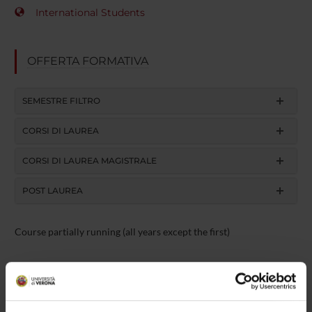
International Students
OFFERTA FORMATIVA
SEMESTRE FILTRO
CORSI DI LAUREA
CORSI DI LAUREA MAGISTRALE
POST LAUREA
Course partially running (all years except the first)
Pharmacology
Course code