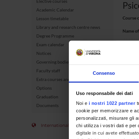
Elective courses
Psic
Academic Calendar
Course 
Lesson timetable
Library and research centre news
Name of 
Degree Programme
Number 
Exam calendar
allocate
Notices
Governing bodies
Academi
Faculty staff
Consenso
Language
Extra courses and activities
Options
Site
Uso responsabile dei dati
Graduation
Period
Noi e
i nostri 1022 partner
t
Documents
cookie per memorizzare e acce
To show 
personalizzati, misurare gli an
International Students
chi utilizza i vostri dati e pe
digitale in cui avete effettua