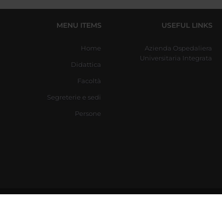
MENU ITEMS
USEFUL LINKS
Home
Azienda Ospedaliera
Universitaria Integrata
Didattica
Facoltà
Segreterie e sedi
Persone
Via d