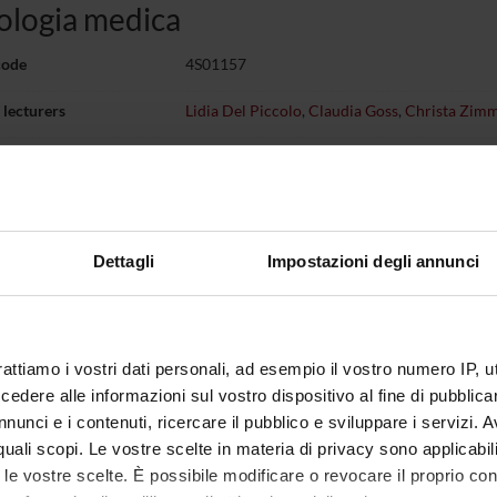
ologia medica
code
4S01157
lecturers
Lidia Del Piccolo
,
Claudia Goss
,
Christa Zim
of ECTS credits
0.5
d
c sector
- - -
Dettagli
Impostazioni degli annunci
 of instruction
Italian
VERONA
Lessons
dal Oct 3, 2005 al Dec 22, 2005.
rattiamo i vostri dati personali, ad esempio il vostro numero IP, 
dere alle informazioni sul vostro dispositivo al fine di pubblica
the organization of the course that includes this module, follow this link
nunci e i contenuti, ricercare il pubblico e sviluppare i servizi. A
r quali scopi. Le vostre scelte in materia di privacy sono applicabi
to le vostre scelte. È possibile modificare o revocare il proprio 