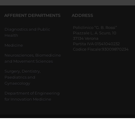
AFFERENT DEPARTMENTS
ADDRESS
Policlinico “G. B. Rossi”
Diagnostics and Public
Piazzale L. A. Scuro, 10
Health
37134 Verona
Partita IVA 01541040232
Medicine
Codice Fiscale:93009870234
Neurosciences, Biomedicine
and Movement Sciences
Surgery, Dentistry,
Paediatrics and
Gynaecology
Department of Engineering
for Innovation Medicine
870234