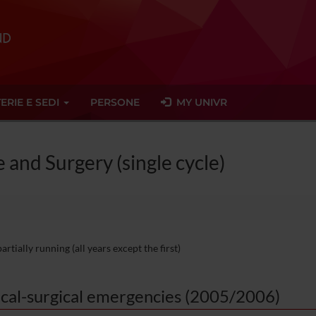
ERIE E SEDI
PERSONE
MY UNIVR
 and Surgery (single cycle)
rtially running (all years except the first)
cal-surgical emergencies (2005/2006)