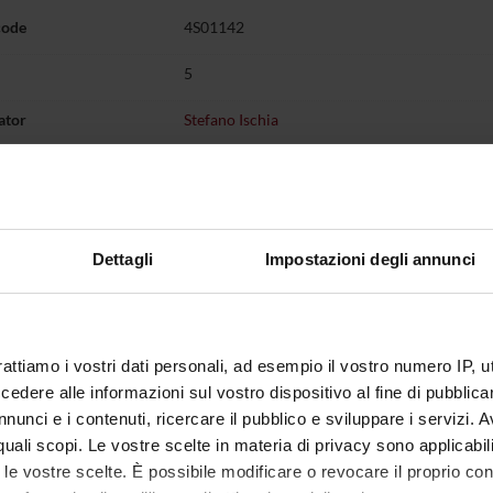
code
4S01142
5
ator
Stefano Ischia
is organised as follows:
Credits
Academic sector
Dettagli
Impostazioni degli annunci
 d'Urgenza
1
MED/18-GENERAL SURGER
 d'Urgenza
1
MED/09-INTERNAL MEDICI
rattiamo i vostri dati personali, ad esempio il vostro numero IP, 
el dolore
1
MED/41-ANAESTHESIOLOG
dere alle informazioni sul vostro dispositivo al fine di pubblica
logia
1
MED/41-ANAESTHESIOLOG
nunci e i contenuti, ricercare il pubblico e sviluppare i servizi. A
r quali scopi. Le vostre scelte in materia di privacy sono applicabi
ntensiva
1
MED/41-ANAESTHESIOLOG
to le vostre scelte. È possibile modificare o revocare il proprio 