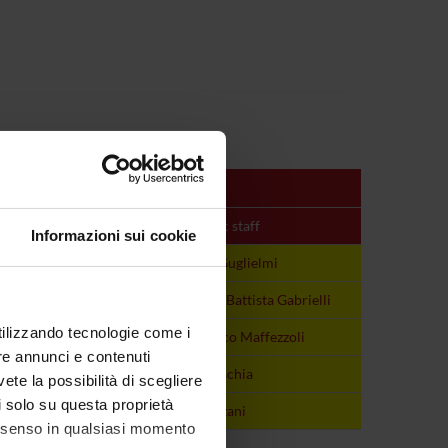
Period
Academic staff
Informazioni sui cookie
Y
1° Semestre
Alfredo Guglielmi
NE
1° Semestre
Giovanni Battista Gabrielli
utilizzando tecnologie come i
Y
1° Semestre
Gianfranco Maffezzoli
re annunci e contenuti
Y
1° Semestre
Stefano Ischia
vete la possibilità di scegliere
li solo su questa proprietà
Y
1° Semestre
Aldo Luzzani
consenso in qualsiasi momento