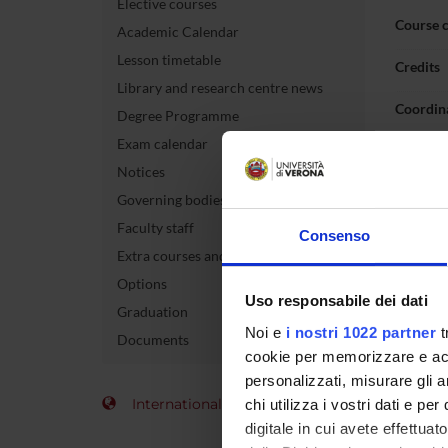
Elective courses
Course 
Academic Calendar
Lesson timetable
Credits
Library and research centre news
Coordin
Degree Programme
Exam calendar
Notices
Teaching 
Governing bodies
Unit
Faculty staff
Consenso
Extra courses and activities
Chirurgia
Options
Medicina
Uso responsabile dei dati
Graduation
Noi e
i nostri 1022 partner
t
Terapia d
Documents
cookie per memorizzare e acce
Anestesio
personalizzati, misurare gli an
International Students
chi utilizza i vostri dati e pe
Terapia i
digitale in cui avete effettua