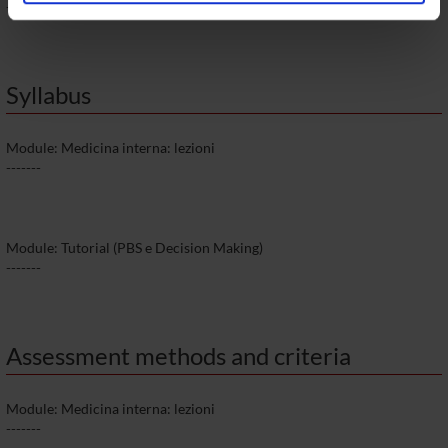
analizzare il nostro traffico. Condividiamo inoltre
-------
informazioni sul modo in cui utilizzi il nostro sito con i
nostri partner che si occupano di analisi dei dati web,
pubblicità e social media, i quali potrebbero combinarle
Syllabus
con altre informazioni che hai fornito loro o che hanno
raccolto dal tuo utilizzo dei loro servizi.
Module: Medicina interna: lezioni
-------
Module: Tutorial (PBS e Decision Making)
-------
Assessment methods and criteria
Module: Medicina interna: lezioni
-------