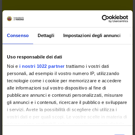
Consenso
Dettagli
Impostazioni degli annunci
In
Uso responsabile dei dati
Noi e
i nostri 1022 partner
trattiamo i vostri dati
personali, ad esempio il vostro numero IP, utilizzando
tecnologie come i cookie per memorizzare e accedere
alle informazioni sul vostro dispositivo al fine di
pubblicare annunci e contenuti personalizzati, misurare
gli annunci e i contenuti, ricercare il pubblico e sviluppare
i servizi. Avete la possibilità di scegliere chi utilizza i
vostri dati e per quali scopi. Le vostre scelte in materia di
privacy sono applicabili solo su questa proprietà digitale
Medicina interna: lezioni
9
MED/09-INTERNAL ME
in cui avete effettuato le vostre scelte. È possibile
Selezione