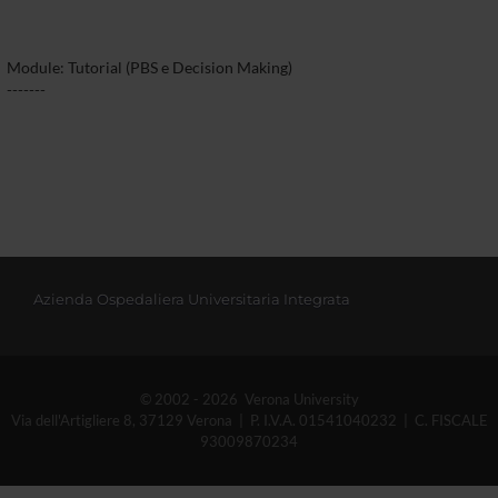
Module: Tutorial (PBS e Decision Making)
-------
Azienda Ospedaliera Universitaria Integrata
© 2002 - 2026 Verona University
Via dell'Artigliere 8, 37129 Verona | P. I.V.A. 01541040232 | C. FISCALE
93009870234