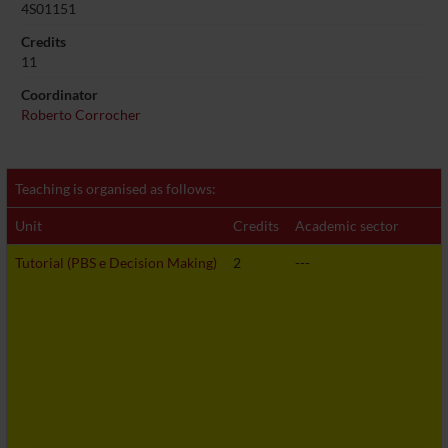
4S01151
Credits
11
Coordinator
Roberto Corrocher
Teaching is organised as follows:
Unit
Credits
Academic sector
Tutorial (PBS e Decision Making)
2
---