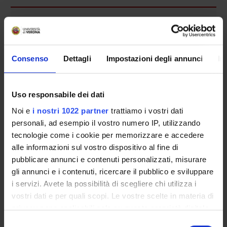
Presentazione
Come iscriversi e Requisiti di ammissione
Piani didattici
Consenso
Dettagli
Impostazioni degli annunci
In
Insegnamenti
Bacheca avvisi
Organi collegiali e di governo
Uso responsabile dei dati
Rete formativa
Noi e
i nostri 1022 partner
trattiamo i vostri dati
personali, ad esempio il vostro numero IP, utilizzando
tecnologie come i cookie per memorizzare e accedere
Servizio Studenti Internazionali
alle informazioni sul vostro dispositivo al fine di
pubblicare annunci e contenuti personalizzati, misurare
gli annunci e i contenuti, ricercare il pubblico e sviluppare
OFFERTA FORMATIVA
i servizi. Avete la possibilità di scegliere chi utilizza i
vostri dati e per quali scopi. Le vostre scelte in materia di
SEMESTRE FILTRO
privacy sono applicabili solo su questa proprietà digitale
in cui avete effettuato le vostre scelte. È possibile
Selezione
CORSI DI LAUREA