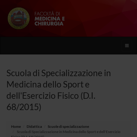
Toggle
naviga
Scuola di Specializzazione in
Medicina dello Sport e
dell'Esercizio Fisico (D.I.
68/2015)
Home
Didattica
Scuole di specializzazione
Scuola di Specializzazione in Medicina dello Sport e dell'Esercizio
Fisico (D.I. 68/2015)