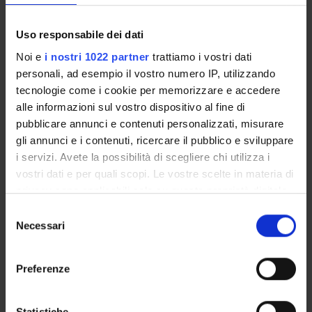
Tipo di Accesso
programmato
Uso responsabile dei dati
Posti a statuto
Noi e
i nostri 1022 partner
trattiamo i vostri dati
10 iscrivibili
personali, ad esempio il vostro numero IP, utilizzando
Possibilità di iscrizione a tempo parziale
tecnologie come i cookie per memorizzare e accedere
No
alle informazioni sul vostro dispositivo al fine di
pubblicare annunci e contenuti personalizzati, misurare
Tasse e contributi
gli annunci e i contenuti, ricercare il pubblico e sviluppare
€ 1.902,00:
i servizi. Avete la possibilità di scegliere chi utilizza i
I rata € 352,00 entro la scadenza prevista dal MUR;
vostri dati e per quali scopi. Le vostre scelte in materia di
II rata € 775,00 entro 31/03/2026;
III rata € 775,00 entro 31/05/2026;
privacy sono applicabili solo su questa proprietà digitale
in cui avete effettuato le vostre scelte. È possibile
Selezione
modificare o revocare il proprio consenso in qualsiasi
Necessari
del
momento dalla Dichiarazione sui cookie o facendo clic
consenso
Modalità di frequenza
sull'icona di attivazione della privacy.
obbligatoria
Preferenze
Con il tuo consenso, vorremmo anche:
raccogliere informazioni sulla tua posizione
Statistiche