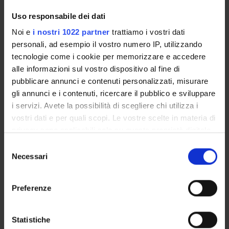
admission test, limited-entry degree
Uso responsabile dei dati
Statute seating places
14 iscrivibili
Noi e
i nostri 1022 partner
trattiamo i vostri dati
personali, ad esempio il vostro numero IP, utilizzando
Part-Time
No
tecnologie come i cookie per memorizzare e accedere
alle informazioni sul vostro dispositivo al fine di
Fees
pubblicare annunci e contenuti personalizzati, misurare
€ 1.902,00:
gli annunci e i contenuti, ricercare il pubblico e sviluppare
I rata € 352,00 entro la scadenza prevista dal MUR;
i servizi. Avete la possibilità di scegliere chi utilizza i
II rata € 775,00 entro 31/03/2026;
vostri dati e per quali scopi. Le vostre scelte in materia di
III rata € 775,00 entro 31/05/2026;
privacy sono applicabili solo su questa proprietà digitale
in cui avete effettuato le vostre scelte. È possibile
Selezione
modificare o revocare il proprio consenso in qualsiasi
Necessari
del
Attendance method
momento dalla Dichiarazione sui cookie o facendo clic
consenso
obbligatoria
sull'icona di attivazione della privacy.
Preferenze
Con il tuo consenso, vorremmo anche:
raccogliere informazioni sulla tua posizione
Statistiche
How to enroll