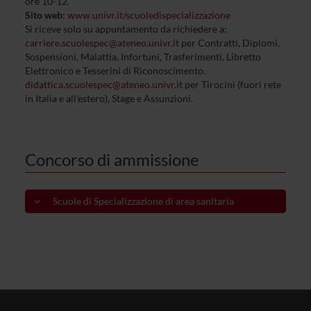
ore 10-12.
Sito web:
www.univr
.it/scuoledispecializzazione
Si riceve solo su appuntamento da richiedere a:
carriere.scuolespec@ateneo.univr.it
per Contratti, Diplomi,
Sospensioni, Malattia, Infortuni, Trasferimenti, Libretto
Elettronico e Tesserini di Riconoscimento.
didattica.scuolespec@ateneo.univr.it
per Tirocini (fuori rete
in Italia e all'estero), Stage e Assunzioni.
Concorso di ammissione
Scuole di Specializzazione di area sanitaria