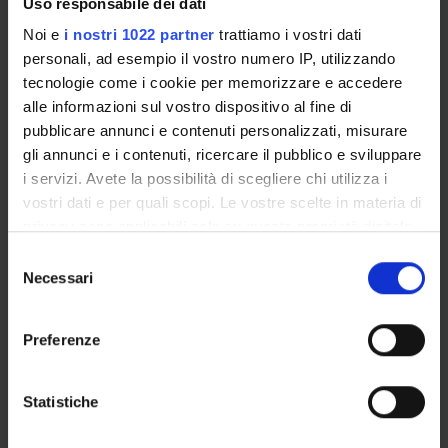
Uso responsabile dei dati
POST LAUREA
Noi e
i nostri 1022 partner
trattiamo i vostri dati
personali, ad esempio il vostro numero IP, utilizzando
tecnologie come i cookie per memorizzare e accedere
Anno di immatricolazione
alle informazioni sul vostro dispositivo al fine di
pubblicare annunci e contenuti personalizzati, misurare
Cerca
gli annunci e i contenuti, ricercare il pubblico e sviluppare
i servizi. Avete la possibilità di scegliere chi utilizza i
vostri dati e per quali scopi. Le vostre scelte in materia di
privacy sono applicabili solo su questa proprietà digitale
Tipo di Accesso
in cui avete effettuato le vostre scelte. È possibile
Selezione
programmato
modificare o revocare il proprio consenso in qualsiasi
Necessari
del
momento dalla Dichiarazione sui cookie o facendo clic
Posti a statuto
consenso
10 iscrivibili
sull'icona di attivazione della privacy.
Preferenze
Possibilità di iscrizione a tempo parziale
Con il tuo consenso, vorremmo anche:
No
raccogliere informazioni sulla tua posizione
Statistiche
Tasse e contributi
geografica, con un'approssimazione di qualche
€ 1.905,00: I rata € 355,00 entro la scadenza prevista dal
metro,
MUR; II rata € 775,00 entro 31/03/2027; III rata € 775,00